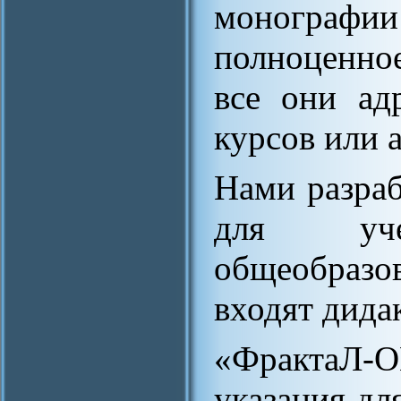
монографи
полноценное
все они ад
курсов или 
Нами разраб
для уче
общеобраз
входят дида
«ФрактаЛ-
указания дл