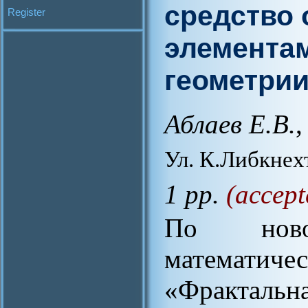
средство 
Register
элемента
геометрии
Аблаев Е.В.
,
Ул. К.Либкнех
1 pp.
(accept
По новой
математ
«Фрактальна