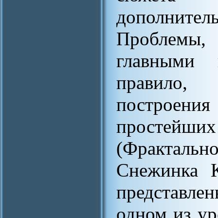
дополнител
Проблемы,
главными 
правило,
построения
простейши
(Фракталь
Снежинка К
представл
одном из у