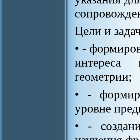
сопровожде
Цели и задач
• - формиро
интереса 
геометрии;
• - формир
уровне пред
• - создан
изучения фр