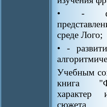
• - фор
представле
среде Лого;
• - развит
алгоритмиче
Учебным со
книга "Ф
характер 
сюжета