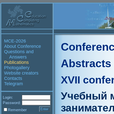
MCE-2026
Conferenc
About Conference
Questions and
Answers
Abstracts
Publications
Photogallery
Website creators
XVII confe
Contacts
Telegram
Учебный 
Login:
Password:
занимате
Remember