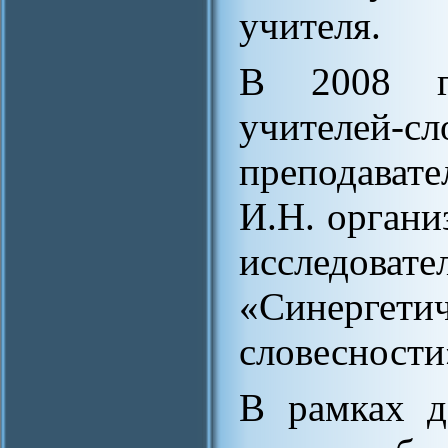
учителя.
В 2008 го
учителей-с
преподавате
И.Н. органи
исследов
«Синергети
словесности
В рамках д