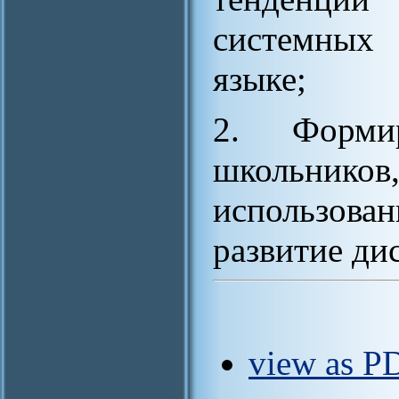
системных
языке;
2. Форми
школьнико
использов
развитие д
view as P