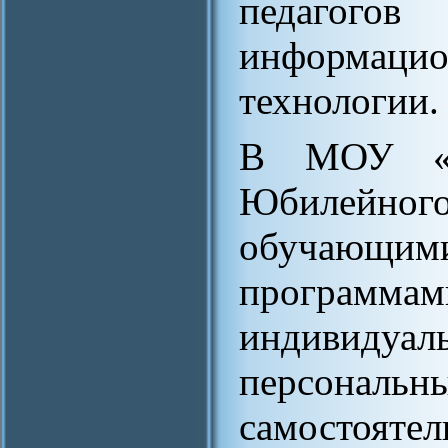
педаго
информацио
технологии.
В МОУ «
Юбилейно
обучающ
программа
индивид
персональн
самостояте