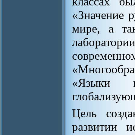
классах бы
«Значение р
мире, а та
лаборатор
совреме
«Многообра
«Языки 
глобализую
Цель созда
развитии и