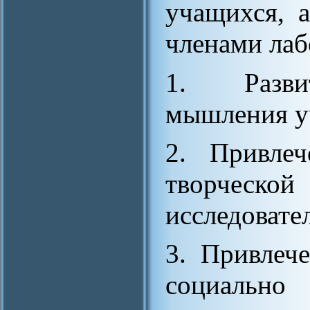
учащихся, а
членами лаб
1. Разви
мышления уч
2. Привлеч
творче
исследовате
3. Привлеч
социаль