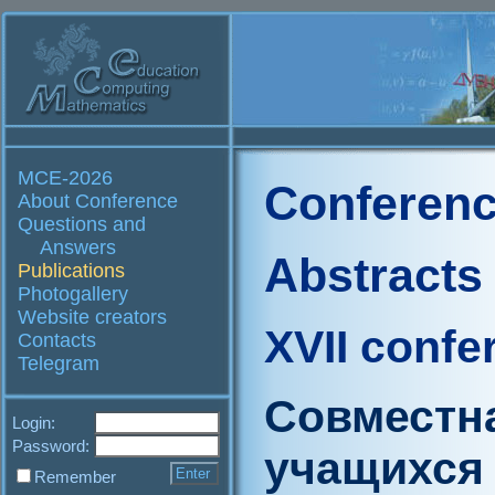
MCE-2026
Conferenc
About Conference
Questions and
Answers
Abstracts
Publications
Photogallery
Website creators
XVII confe
Contacts
Telegram
Совместн
Login:
Password:
учащихся 
Remember