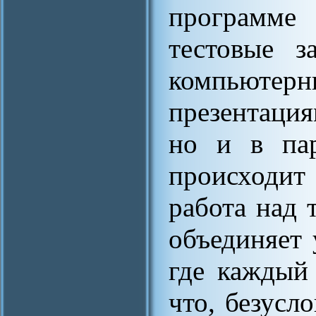
программе
тестовые 
компьютер
презентация
но и в пар
происходит
работа над 
объединяет 
где каждый 
что, безусл