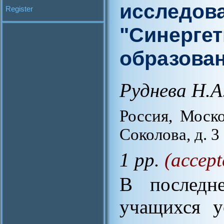
исследов
Register
"Синергет
образован
Руднева Н.А
Россия, Моско
Соколова, д. 3
1 pp.
(accept
В последне
учащихся у