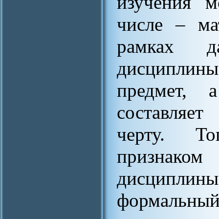
изучения м
числе – ма
рамках да
дисциплины
предмет, 
составляе
черту. Т
признаком
дисципли
формальн