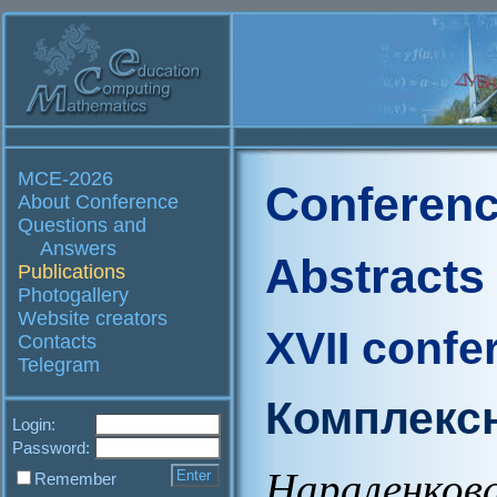
MCE-2026
Conferenc
About Conference
Questions and
Answers
Abstracts
Publications
Photogallery
Website creators
XVII confe
Contacts
Telegram
Комплекс
Login:
Password:
Нараленкова
Remember