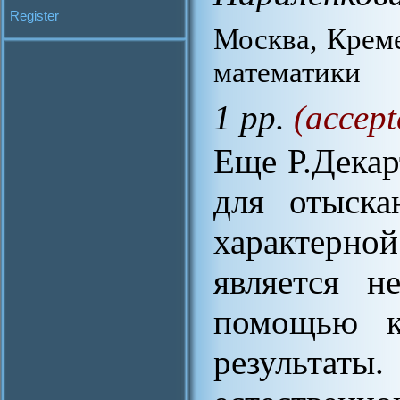
Register
Москва, Крем
математики
1 pp.
(accept
Еще Р.Декар
для отыска
характерно
является н
помощью к
резуль