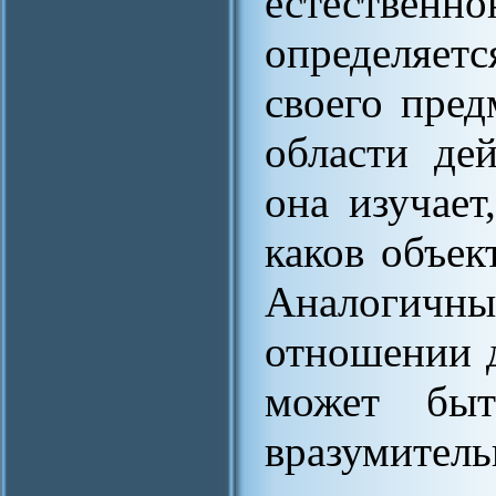
естестве
определяет
своего пред
области де
она изучает
каков объек
Аналогичны
отношении д
может быт
вразумитель