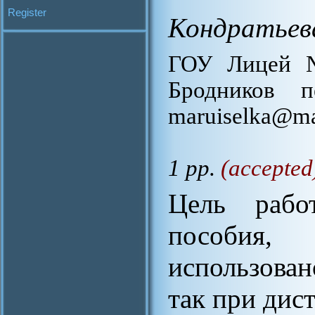
Register
Кондратьев
ГОУ Лицей №
Бродников 
maruiselka@ma
1 pp.
(accepted
Цель работ
пособия
использован
так при дис