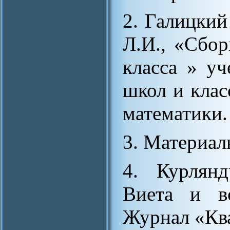
2. Галицкий
Л.И., «Сбор
класса » у
школ и клас
математики.
3. Материалы
4. Курлян
Виета и вс
Журнал «Ква