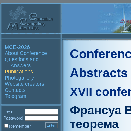
MCE-2026
Conferenc
About Conference
Questions and
Answers
Abstracts
Publications
Photogallery
Website creators
XVII confe
Contacts
Telegram
Франсуа В
Login:
Password:
теорема
Remember