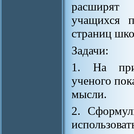
расширят
учащихся п
страниц шко
Задачи:
1. На при
ученого пок
мысли.
2. Сформул
использо