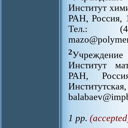
Институт хим
РАН, Россия, 
Тел.: (4
mazo@polymer.
2
Учреждени
Институт ма
РАН, Росси
Институтская,
balabaev@impb
1 pp.
(accepted