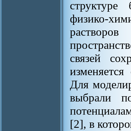
структуре 
физико-хим
растворо
пространс
связей сох
изменяется
Для модели
выбрали п
потенциалам
[2], в котор