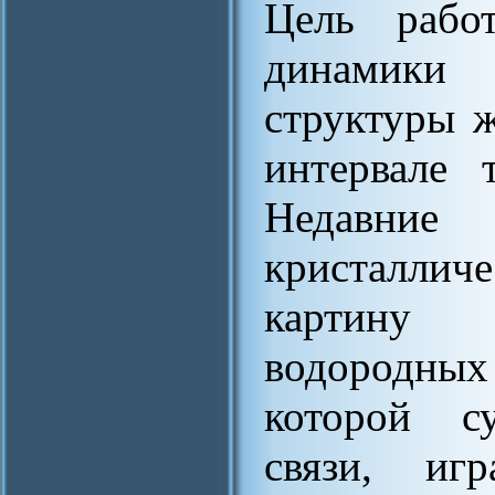
Цель рабо
динамики
структуры ж
интервале 
Недавн
кристаллич
картину 
водородны
которой с
связи, и