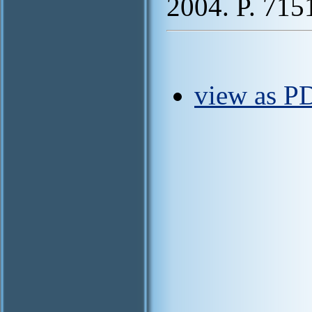
2004. P. 715
view as P