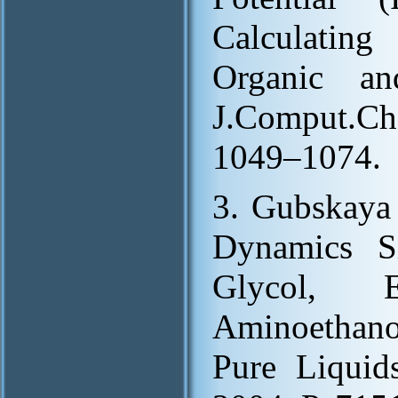
Calculating
Organic an
J.Comput.Ch
1049–1074.
3. Gubskaya 
Dynamics S
Glycol, E
Aminoethano
Pure Liquid