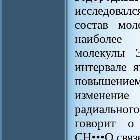
исследовал
состав мол
наиболее 
молекулы 
интервале 
повышение
изменени
радиальног
говорит о
СН•••О связ