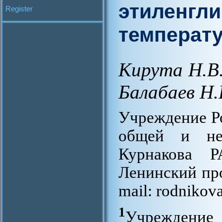
этиленгли
Register
температ
Кирута Н.В
Балабаев Н.
Учреждение Р
общей и не
Курнакова Р
Ленинский про
mail: rodnikova
1
Учреждени