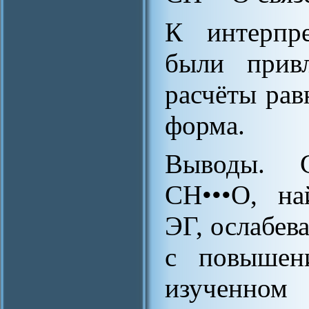
К интерпр
были привл
расчёты рав
форма.
Выводы. С
СН•••О, на
ЭГ, ослабев
с повышен
изученном