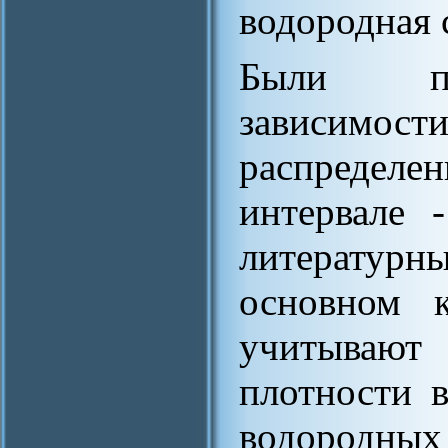
водородная 
Были по
зависимос
распределе
интервале -
литератур
основном 
учитывают 
плотности в
водородных