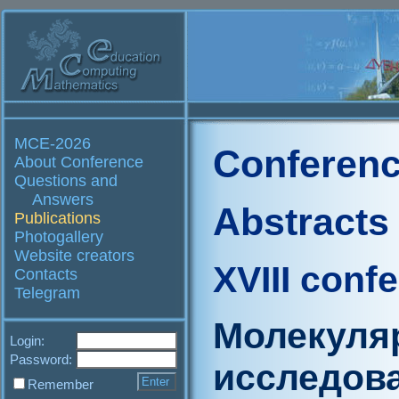
MCE-2026
Conferenc
About Conference
Questions and
Answers
Abstracts
Publications
Photogallery
Website creators
XVIII conf
Contacts
Telegram
Молекуля
Login:
Password:
исследов
Remember