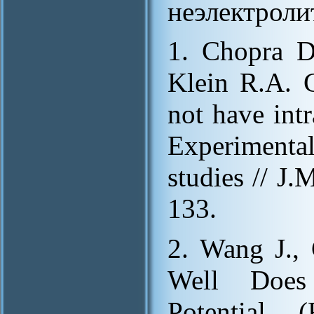
неэлектроли
1. Chopra D
Klein R.A. C
not have int
Experimental
studies // J.
133.
2. Wang J.,
Well Does 
Potential