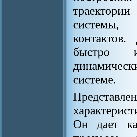
траектории
системы,
контактов.
быстро и
динамическ
системе.
Представл
характерист
Он дает ка