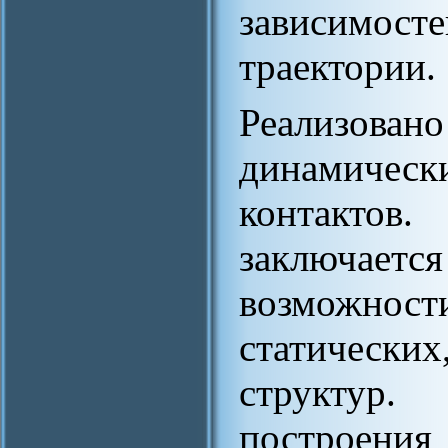
зависимос
траектории.
Реализован
динамическ
контактов.
заключае
возможности
статическ
структур
построени