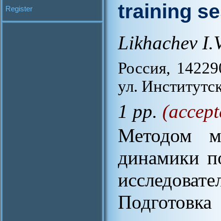
training s
Register
Likhachev I.V
Россия, 14229
ул. Институтск
1 pp.
(accept
Методом мо
динамики п
исследова
Подготовка