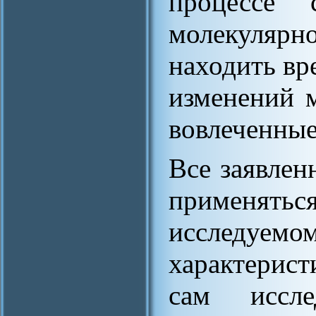
процессе 
молекулярно
находить вр
изменений м
вовлеченные
Все заявлен
применя
исследуе
характерис
сам иссл