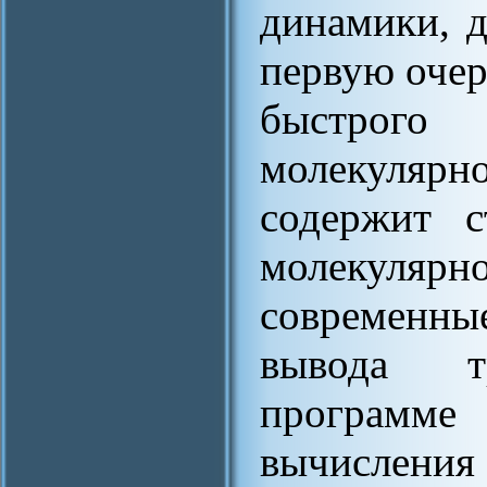
динамики, д
первую очер
быстрог
молекуляр
содержит с
молекуляр
современн
вывода т
программе 
вычислен