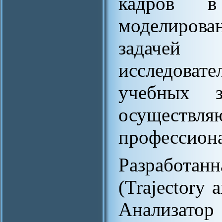
кадров в
моделиров
задачей
исследоват
учебных з
осуществ
профессиона
Разработа
(Trajectory 
Анализатор