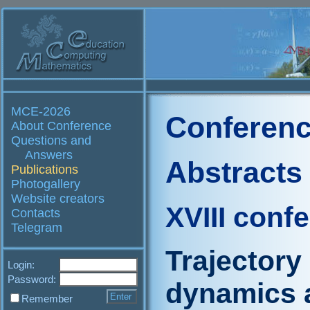
MCE-2026
Conferenc
About Conference
Questions and
Answers
Abstracts
Publications
Photogallery
Website creators
XVIII conf
Contacts
Telegram
Trajectory
Login:
Password:
dynamics a
Remember