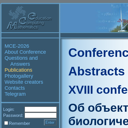
MCE-2026
Conferenc
About Conference
Questions and
Answers
Abstracts
Publications
Photogallery
Website creators
XVIII conf
Contacts
Telegram
Об объек
Login:
Password:
биологич
Remember