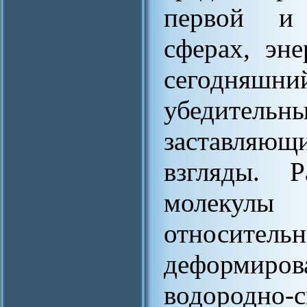
первой и 
сферах, эне
сегодня
убедите
заставляющ
взгляды. 
молекулы
относител
деформирова
водородн