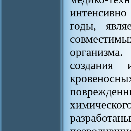
интенсивно
годы, явля
совместимы
организм
создания и
кровеносн
поврежде
химическог
разработ
позволивши