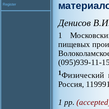
материал
Register
Денисов В.И
1 Московски
пищевых произ
Волоколамское
(095)939-11-15
1
Физический 
Россия, 119991
1 pp.
(accepted