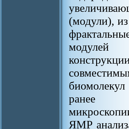
увеличива
(модули), и
фрактальны
модулей
конструкц
совмести
биомолекул
ранее м
микроскопи
ЯМР анализа