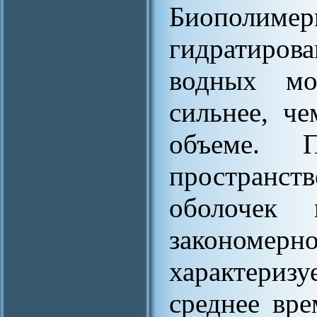
Биополимер
гидратиров
водных мо
сильнее, ч
объеме. П
пространст
оболочек 
законом
характеризу
среднее вр