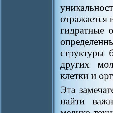
уникальнос
отражается 
гидратные 
определе
структуры б
других мол
клетки и ор
Эта замечат
найти важ
медико-т