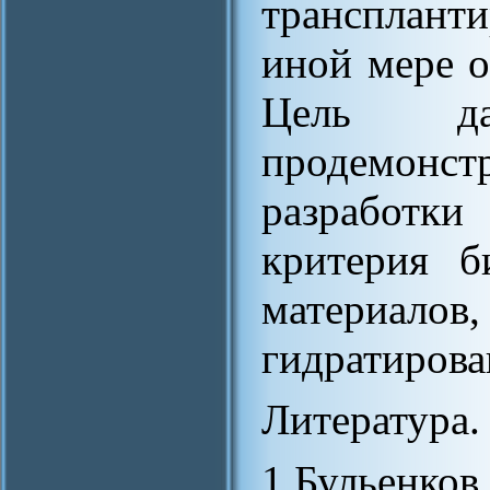
трансплант
иной мере о
Цель да
продемон
разработк
критерия б
материал
гидратирова
Литература.
1.Бульенк