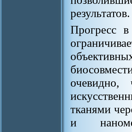
результатов.
Прогресс в
ограничив
объект
биосовмест
очевидно,
искусствен
тканями чер
и наноме