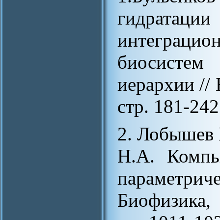
гидрат
интеграцио
биосистем
иерархии // 
стр. 181-242
2. Лобышев 
Н.А. Компь
параметри
Биофизика