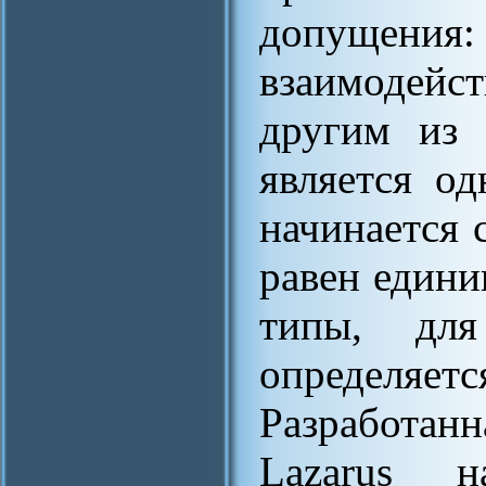
допущения
взаимодейс
другим из 
является од
начинается 
равен едини
типы, для
определяе
Разработанн
Lazarus 