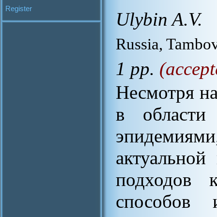
Register
Ulybin A.V.
Russia, Tambov
1 pp.
(accept
Несмотря н
в области
эпидемиям
актуальной
подходов 
способов 