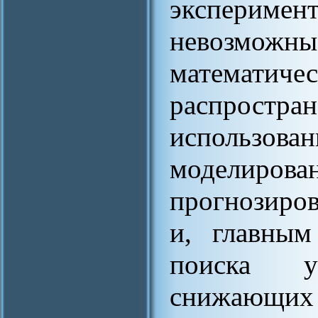
эксперимен
невозможны
математичес
распрос
использован
моделиров
прогнозиро
и, главным
поиска уп
снижающих 