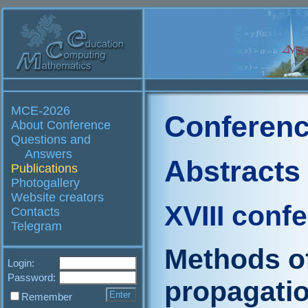
MCE-2026
Conferenc
About Conference
Questions and
Answers
Abstracts
Publications
Photogallery
Website creators
XVIII conf
Contacts
Telegram
Methods of
Login:
Password:
propagatio
Remember