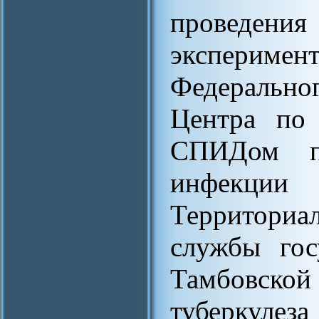
проведе
экспериме
Федеральн
Центра по 
СПИДом п
инфекци
Территориа
службы гос
Тамбовской
туберкуле