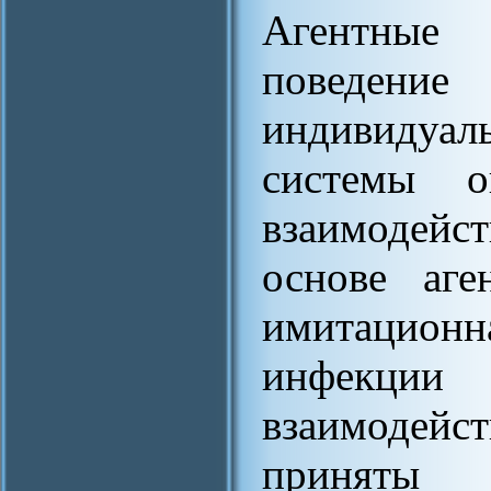
Агентные 
поведени
индивидуа
системы оп
взаимодейс
основе аге
имитационн
инфекции
взаимодей
приняты