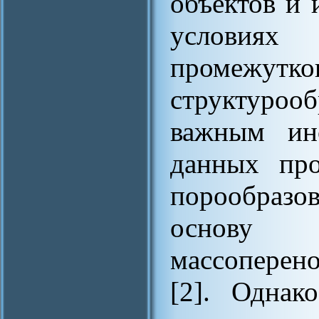
объектов и 
условия
промежутко
структуро
важным инс
данных про
порообразо
основу т
массоперен
[2]. Однак