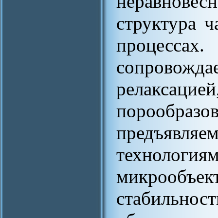
неравновесн
структура ч
процесс
сопрово
релаксацие
порообразо
предъявля
технолог
микрооб
стабильнос