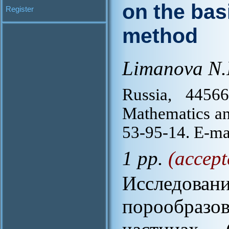
on the basi
Register
method
Limanova N.
Russia, 44566
Mathematics and
53-95-14. E-ma
1 pp.
(accept
Исслед
порообразо