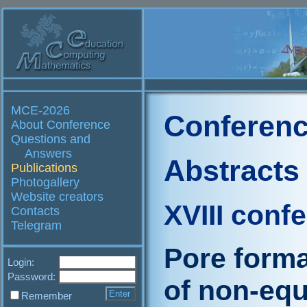
MCE-2026
Conferenc
About Conference
Questions and
Answers
Abstracts
Publications
Photogallery
Website creators
XVIII conf
Contacts
Telegram
Pore form
Login:
Password:
of non-equ
Remember