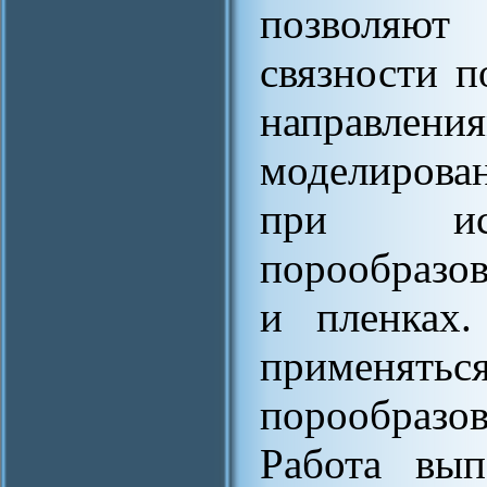
позволяют
связности п
направлени
моделирова
при исс
порообразо
и пленках.
применятьс
порообразов
Работа вы