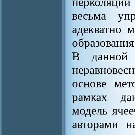
перколяции
весьма уп
адекватно 
образовани
В данной 
неравнове
основе мет
рамках да
модель ячее
авторами н