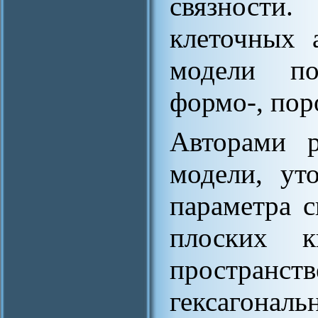
связност
клеточных 
модели по
формо-, пор
Авторами р
модели, ут
параметра с
плоских к
простран
гексагона