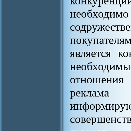
конкуренци
необхо
содруже
покупате
является к
необходи
отношения 
реклама п
информи
совершен