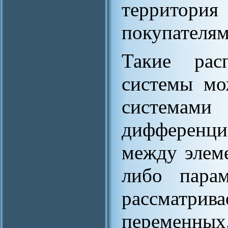
территория
покупателям
Такие расп
системы мо
систе
дифференц
между элем
либо парам
рассматр
переменных.