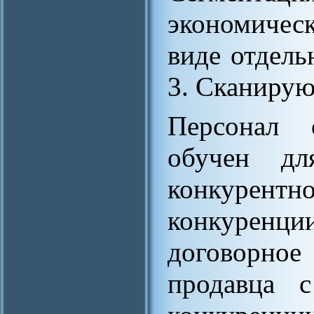
экономическ
виде отдель
3. Сканирую
Персонал 
обучен дл
конкурен
конкуренц
договорно
продавца с