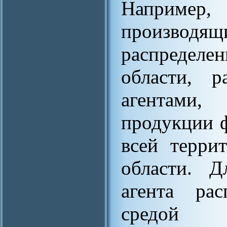
Наприме
производ
распределен
области, р
агентами
продукции 
всей терри
области. Д
агента рас
средой я