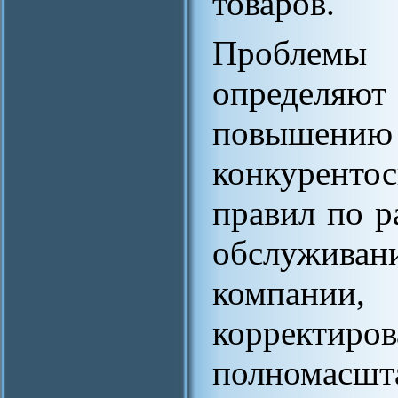
товаров.
Проблемы 
определяют
повышен
конкуренто
правил по р
обслуживани
компан
корректи
полномасшт