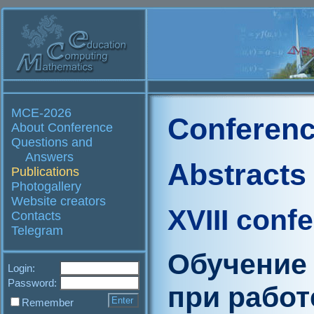
MCE-2026
Conferenc
About Conference
Questions and
Answers
Abstracts
Publications
Photogallery
Website creators
XVIII conf
Contacts
Telegram
Обучение 
Login:
Password:
при работ
Remember