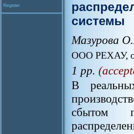
распреде
Register
системы
Мазурова О
ООО РЕХАУ, ol
1 pp.
(accept
В реальны
производс
сбытом п
распределе