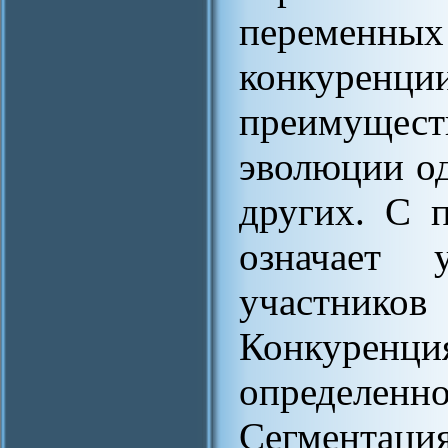
переменных
конкуре
преимуще
эволюции о
других. С 
означает 
участников
Конкурен
определен
Сегментаци