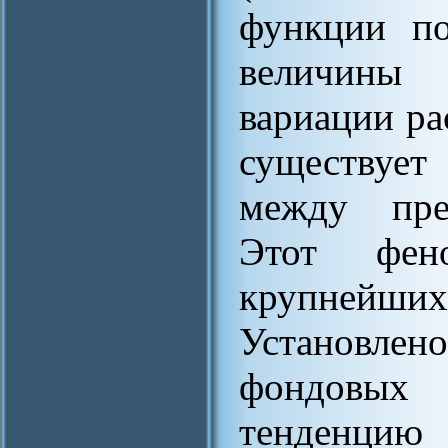
функции по
величин
вариации р
существуе
между пре
Этот фен
крупнейш
Установле
фондовых 
тенденцию 