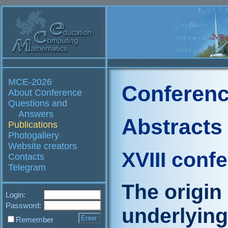
MCE-2026
Conferenc
About Conference
Questions and
Answers
Abstracts
Publications
Photogallery
Website creators
XVIII conf
Contacts
Telegram
The origin 
Login:
Password:
underlying
Remember