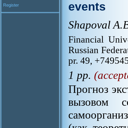
events
Register
Shapoval A.B
Financial Univ
Russian Federa
pr. 49, +7495
1 pp.
(accept
Прогноз экс
вызовом с
самооргани
(как теорет