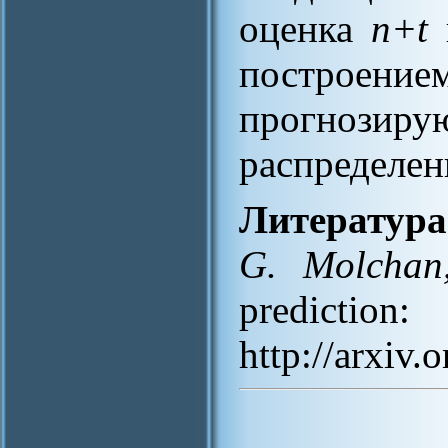
оценка
n+t
постро
прогноз
распределе
Литература
G. Molchan,
predictio
http://arxiv.