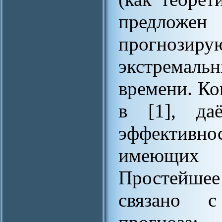
предлож
прогноз
экстремал
времени. Ко
в [1], даё
эффективно
имеющих 
Простейшее
связано с