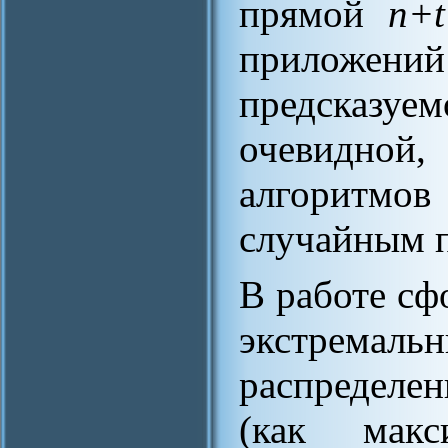
прямой
n+
прилож
предсказу
очевидно
алгоритмов
случайным 
В работе сф
экстрем
распредел
(как макс