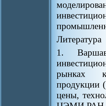
моделирова
инвестицио
промышленн
Литература
1. Варшав
инвестици
рынках к
продукции 
цены, техно
ЦЭМИ РАН, 2