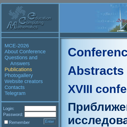
MCE-2026
Conferenc
About Conference
Questions and
Answers
Abstracts
Publications
Photogallery
Website creators
XVIII conf
Contacts
Telegram
Приближе
Login:
Password:
исследов
Remember