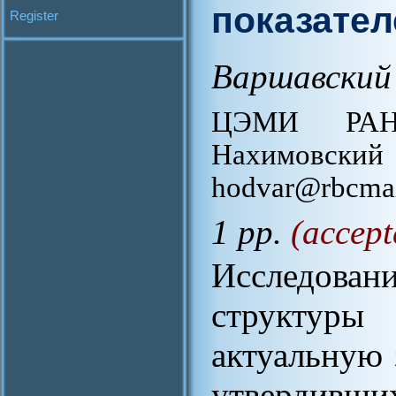
показате
Register
Варшавский 
ЦЭМИ РАН,
Нахимовский 
hodvar@rbcmai
1 pp.
(accept
Исследова
структур
актуальную 
утвердив