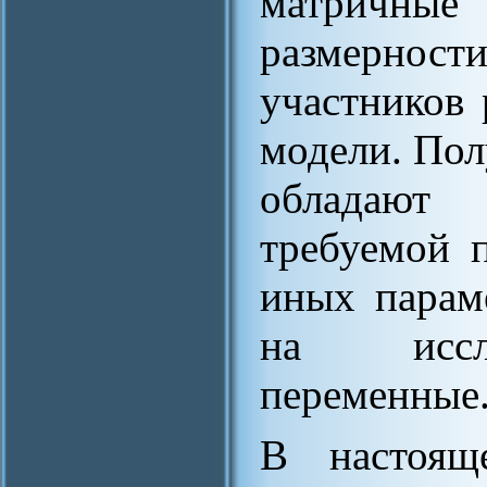
матричн
размерности
участников 
модели. Пол
обладают д
требуемой 
иных парам
на иссле
переменные
В настояще