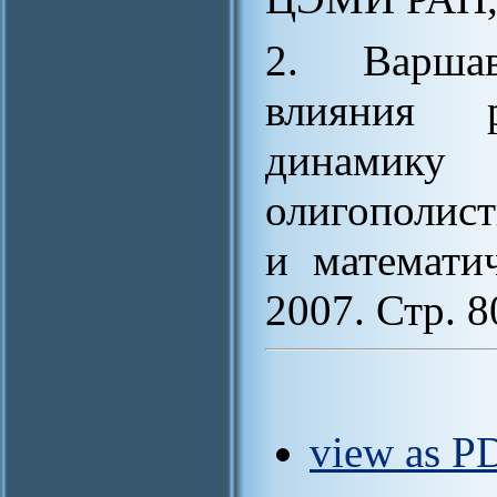
2. Варшав
влияния 
динам
олигополис
и математи
2007. Стр. 8
view as P