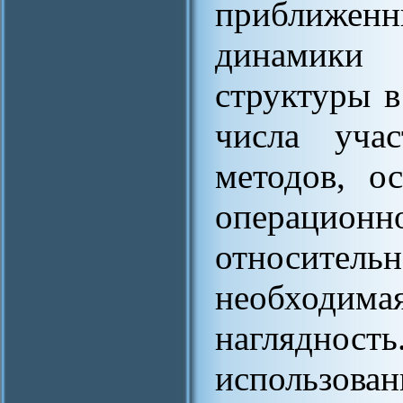
приближен
динамики
структуры в
числа уча
методов, о
операционн
относитель
необходимая
наглядность
использо