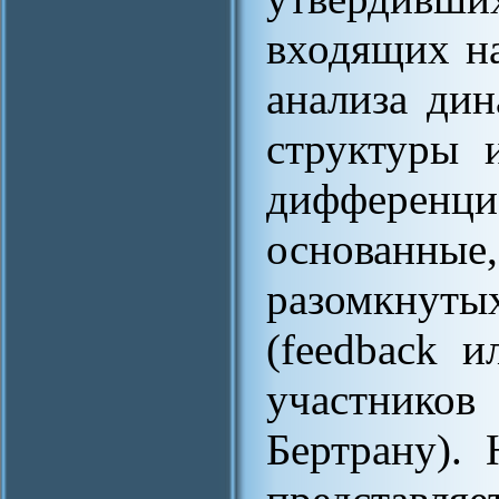
входящих на
анализа ди
структуры 
дифференци
основанные,
разомкнуты
(feedback и
участнико
Бертрану).