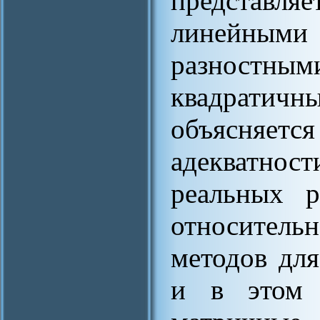
представля
линейным
разност
квадрати
объясняетс
адекватност
реальных р
относитель
методов дл
и в этом 