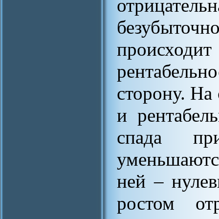
отрицатель
безубыточ
происхо
рентабел
сторону. На
и рентабел
спада пр
уменьшаются
ней – нулев
ростом от