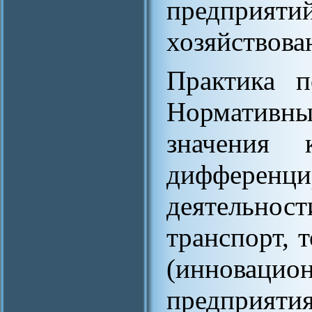
предпри
хозяйствова
Практика п
Норматив
значения 
дифферен
деятельн
транспорт, т
(инновац
предприяти