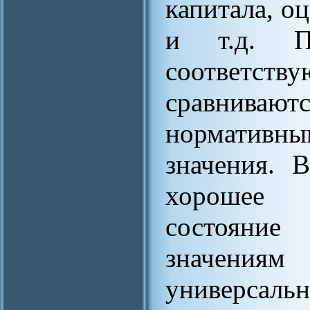
капитала, о
и т.д. П
соответств
сравнив
нормативн
значения. В
хорошее 
состояние
значениям
универсал