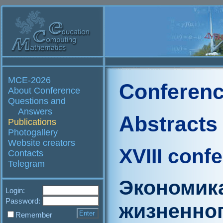
MCE-2026
Conferenc
About Conference
Questions and
Answers
Abstracts
Publications
Photogallery
Website creators
XVIII conf
Contacts
Telegram
Экономика
Login:
Password:
жизненног
Remember