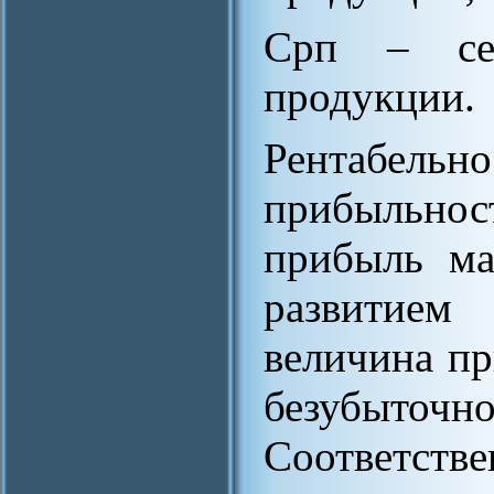
Срп – себ
продукции.
Рентабельн
прибыльнос
прибыль ма
развитием 
величина пр
безубыточно
Соответст