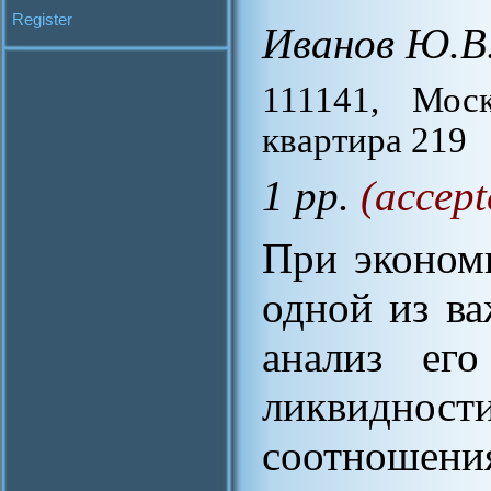
Register
Иванов Ю.В
111141, Мос
квартира 219
1 pp.
(accept
При эконом
одной из в
анализ его
ликвиднос
соотношени