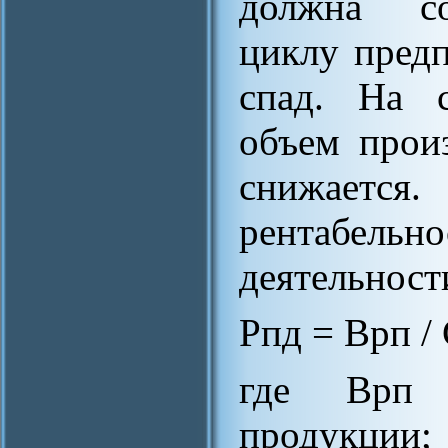
должна со
циклу предп
спад. На с
объем произ
снижаетс
рентабель
деятельност
Рпд = Врп / 
где Врп 
продукции;