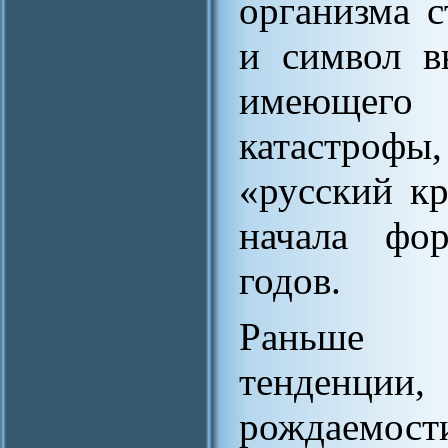
организма с
и символ в
имеющего
катастроф
«русский кр
начала фор
годов.
Раньше в
тенденции
рождаемо