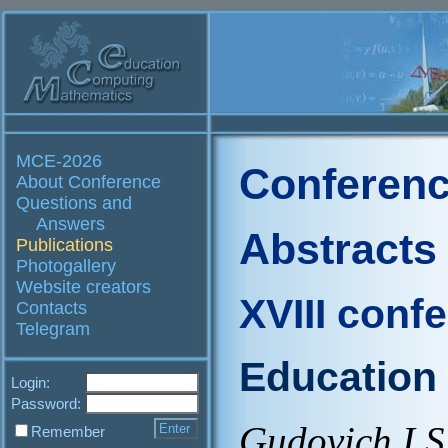
MCE-2026
Conferenc
About Conference
Questions and
Answers
Abstracts
Publications
Photogallery
Website creators
XVIII conf
Contacts
Telegram
Education
Login:
Password:
Gudovich I.S
Remember