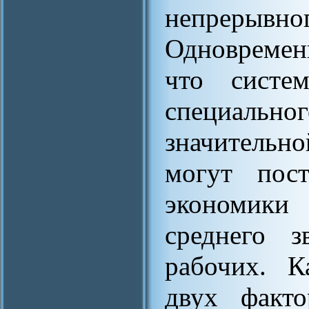
непреры
Одновремен
что систе
специал
значитель
могут пост
экономики
среднего з
рабочих. К
двух факто