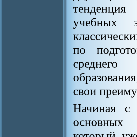
тенденция
учебных 
классическ
по подгото
среднег
образовани
свои преиму
Начиная с 
основных 
который уж