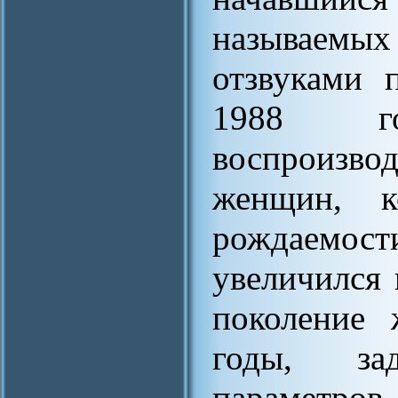
называем
отзвуками 
1988 год
воспроизв
женщин, к
рождаемост
увеличился 
поколение 
годы, за
параметро