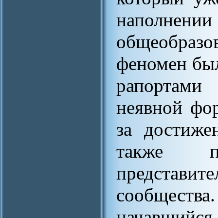
наполнен
общеобраз
феномен бы
рапортами
неявной фо
за достиже
также по
представи
сообщества.
начавший