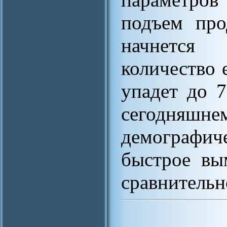
подъем про
начнется 
количество
упадет до 7
сегодняшнем
демографич
быстрое вы
сравнительн