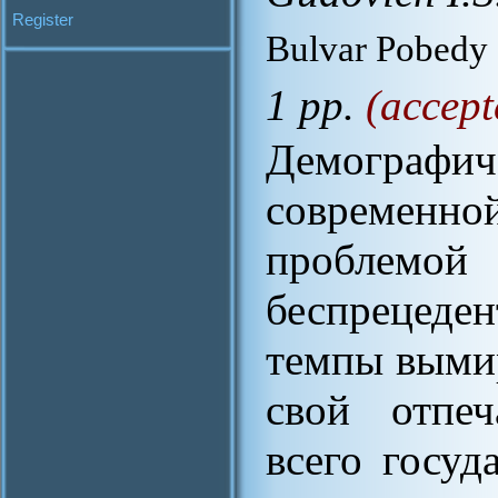
Register
Bulvar Pobedy 
1 pp.
(accept
Демогра
современ
проблем
беспрецеде
темпы вымир
свой отпеч
всего госуд