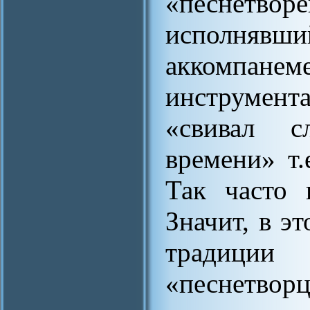
«песнетво
исполнявш
аккомпане
инструмен
«свивал 
времени» т.
Так часто 
Значит, в э
традици
«песнетворц