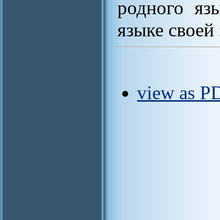
родного яз
языке своей
view as PD