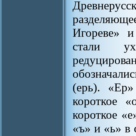
Древнерус
разделяющ
Игореве» и
стали ух
редуциров
обозначали
(ерь). «Ер
короткое «
короткое «е
«ъ» и «ь» в