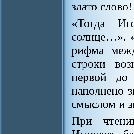
злато слово!
«Тогда Иг
солнце…». 
рифма межд
строки воз
первой до 
наполнено з
смыслом и з
При чтени