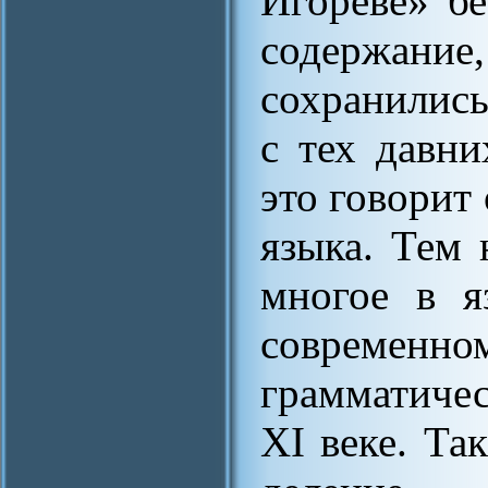
Игореве» б
содержание,
сохранились
с тех давн
это говорит
языка. Тем 
многое в я
современно
грамматиче
XI веке. Та