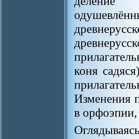
деление
одушевлённ
древнерусс
древнер
прилагател
коня садяся
прилагат
Изменения п
в орфоэпии, 
Оглядываясь