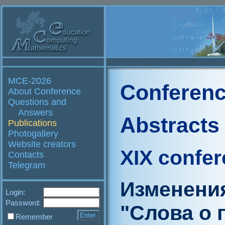
MCE-2026
Conferenc
About Conference
Questions and
Answers
Abstracts
Publications
Photogallery
Website creators
XIX confe
Contacts
Telegram
Изменения
Login:
Password:
"Слова о 
Remember