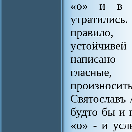
«о» и в 
утратилис
правило, 
устойчиве
написано 
гласные
произнос
Святославъ 
будто бы и 
«о» - и ус