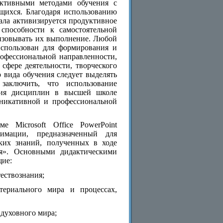
активными методами обучения с
ащихся. Благодаря использованию
ала активизируется продуктивное
способности к самостоятельной
низовывать их выполнение. Любой
спользован для формирования и
рофессиональной направленности,
сфере деятельности, творческого
 вида обучения следует выделять
заключить, что использование
ения дисциплин в высшей школе
никативной и профессиональной
 Microsoft Office PowerPoint
имации, предназначенный для
ких знаний, полученных в ходе
ия». Основными дидактическими
щие:
ествознания;
териального мира и процессах,
 духовного мира;