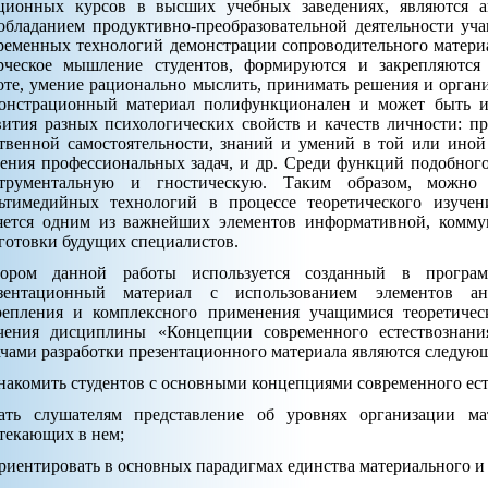
ционных курсов в высших учебных заведениях, являются 
обладанием продуктивно-преобразовательной деятельности уч
ременных технологий демонстрации сопроводительного матери
рческое мышление студентов, формируются и закрепляются 
оте, умение рационально мыслить, принимать решения и орга
онстрационный материал полифункционален и может быть и
вития разных психологических свойств и качеств личности: п
твенной самостоятельности, знаний и умений в той или иной 
ения профессиональных задач, и др. Среди функций подобного
трументальную и гностическую. Таким образом, можно 
ьтимедийных технологий в процессе теоретического изуч
яется одним из важнейших элементов информативной, комму
готовки будущих специалистов.
ором данной работы используется созданный в программе
зентационный материал с использованием элементов ан
репления и комплексного применения учащимися теоретичес
чения дисциплины «Концепции современного естествознан
ачами разработки презентационного материала являются следую
знакомить студентов с основными концепциями современного ест
ать слушателям представление об уровнях организации ма
текающих в нем;
ориентировать в основных парадигмах единства материального и