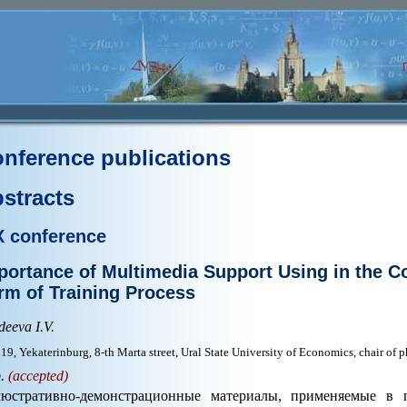
nference publications
stracts
X conference
portance of Multimedia Support Using in the Co
rm of Training Process
eeva I.V.
9, Yekaterinburg, 8-th Marta street, Ural State University of Economics, chair of 
p.
(accepted)
юстративно-демонстрационные материалы, применяемые в п