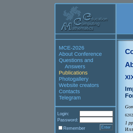
MCE-2026
Co
About Conference
Questions and
Ab
Answers
Publications
XI
Photogallery
Website creators
Im
Contacts
Fo
Telegram
Gord
Login:
62021
Password:
1 p
Remember
Илл