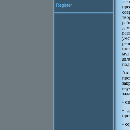
лек
Register
пре
сов
тво
раб
дем
раз
умс
реш
инс
мул
явл
под
Авт
пре
зак
изу
зад
• о
• д
про
• с