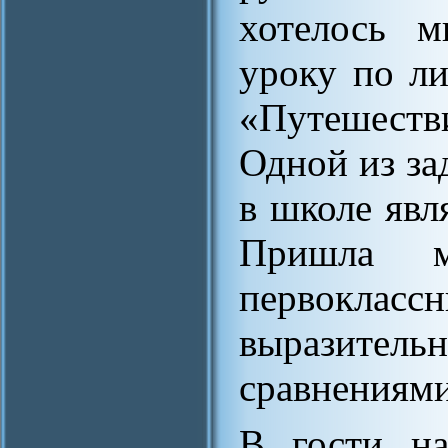
хотелось м
уроку по л
«Путешест
Одной из за
в школе явл
Пришла м
первокла
выразите
сравнениями
В гости на