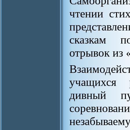
Самооргани
чтении сти
представле
сказкам п
отрывок из 
Взаимодей
учащихся 
дивный п
соревнов
незабываем