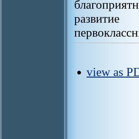
благопри
развитие
первоклассн
view as PD