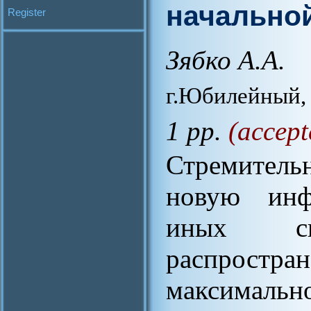
начально
Register
Зябко А.А.
г.Юбилейный, у
1 pp.
(accept
Стремитель
новую инф
иных сп
распрост
максимальн