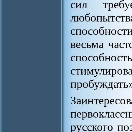
сил требу
любопытс
способности
весьма част
способнос
стимулиро
пробуждать»[
Заинтересо
первокласс
русского по