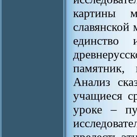
картины м
славянской 
единство
древнерусс
памятник, 
Анализ ска
учащиеся ср
уроке – пу
исследова
прелесть эт