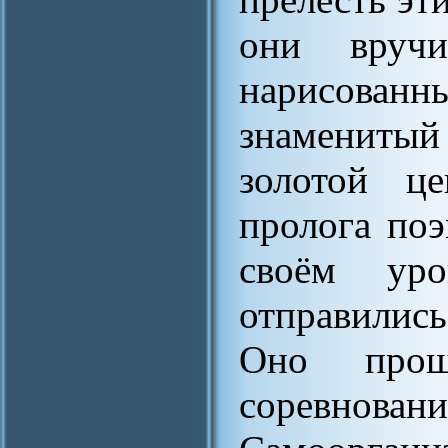
они вруч
нарисова
знаменитый
золотой ц
пролога по
своём уро
отправилис
Оно про
соревнова