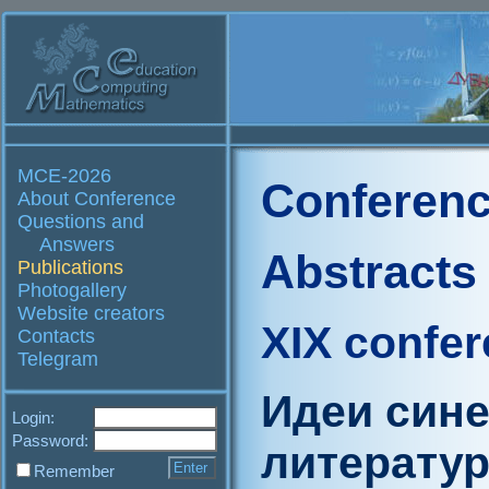
MCE-2026
Conferenc
About Conference
Questions and
Answers
Abstracts
Publications
Photogallery
Website creators
XIX confe
Contacts
Telegram
Идеи сине
Login:
Password:
литератур
Remember