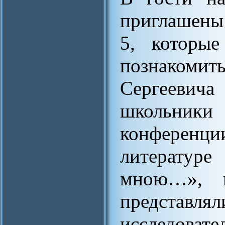
приглашены
5, которые
познакомить
Сергееви
школьники 
конферен
литературе
мною…», н
предст
исследоват