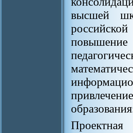
консолидаци
высшей шк
российско
повышение
педагогич
математич
информа
привлечени
образования
Проектная 