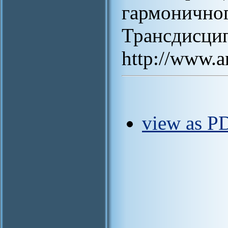
гармонично
Трансдисц
http://www.an
view as PD