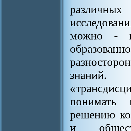
различны
исследова
можно - к
образованн
разносторо
знаний.
«трансди
понимать 
решению ко
и общес