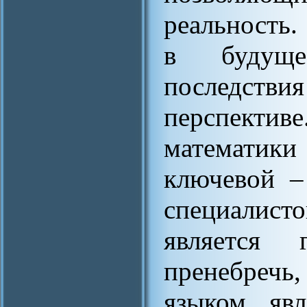
реальность.
в будущее
последств
перспекти
математики
ключевой –
специалист
является
пренебречь
языком явл