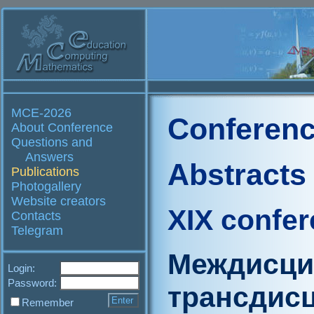
MCE-2026
Conferenc
About Conference
Questions and
Answers
Abstracts
Publications
Photogallery
Website creators
XIX confe
Contacts
Telegram
Междисци
Login:
Password:
трансдис
Remember