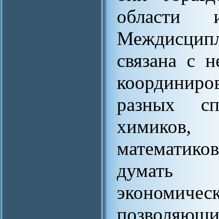
области 
Междисципл
связана с 
координиров
разных сп
химиков, 
математик
думать 
экономичес
позволяющ