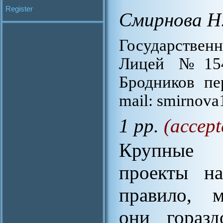
Register
Смирнова Н
Государствен
Лицей №1548
Бродников пер
mail: smirnov
1 pp.
(accept
Крупные 
проекты на
правило, 
они гораз