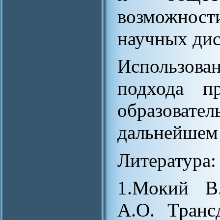
возможнос
научных ди
Использова
подхода п
образова
дальнейшем 
Литература:
1.Мокий В.
А.О. Транс