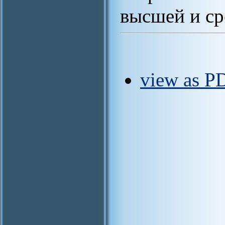
высшей и ср
view as PD