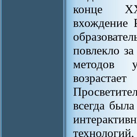
конце ХХ
вхождение 
образоват
повлекло за
методов у
возрастае
Просветите
всегда была
интеракт
технологий