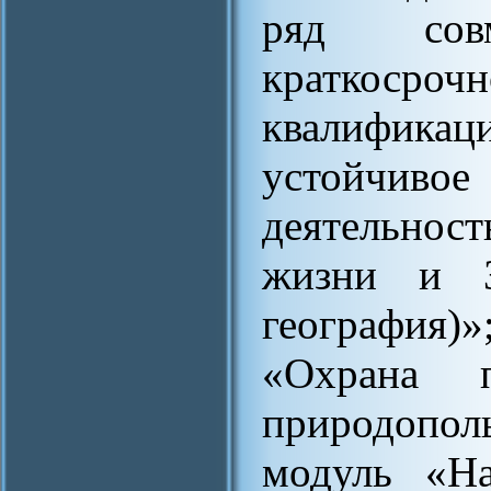
ряд сов
краткос
квалификац
устойчиво
деятельност
жизни и Зе
география)
«Охрана 
природопол
модуль «Н