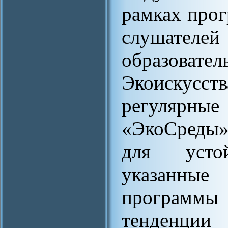
рамках про
слушател
образоват
Экоискусс
регулярны
«ЭкоСреды»
для усто
указанны
программы
тенденци