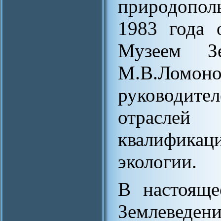
природополь
1983 года 
Музеем З
М.В.Лом
руководител
отрасле
квалифика
экологии.
В настояще
Землеведен