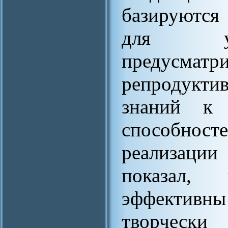
базируются
для уст
предусма
репродукт
знаний к 
способн
реализации
показал,
эффективны
творчески