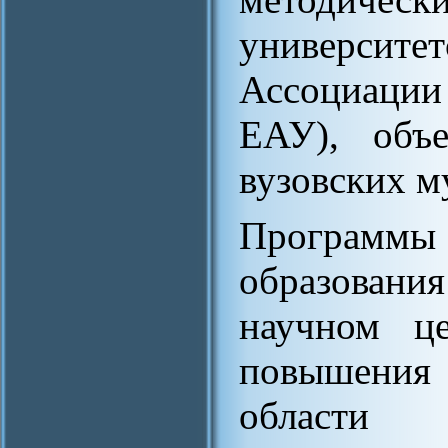
университе
Ассоциац
ЕАУ), объе
вузовских м
Програм
образовани
научном це
повышения
области э