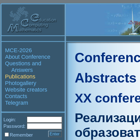
MCE-2026
Conferenc
About Conference
Questions and
Answers
Abstracts
Publications
Photogallery
Website creators
XX confer
Contacts
Telegram
Реализац
Login:
Password:
образова
Remember