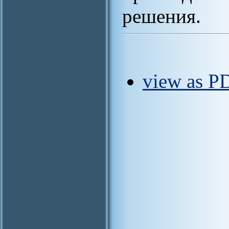
решения.
view as PD