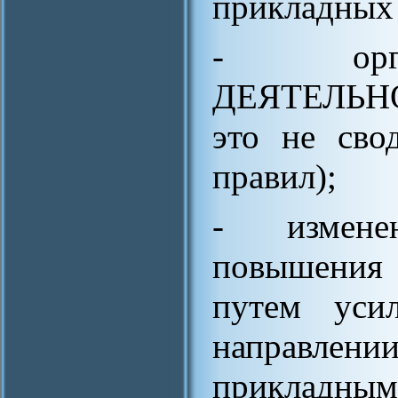
прикладных 
- орган
ДЕЯТЕЛЬНО
это не сво
правил);
- измене
повышения
путем уси
направлени
прикладным