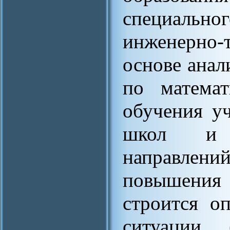
специально
инженерно
основе анал
по математ
обучения у
школ и 
направлени
повышения
строится о
ситуации 