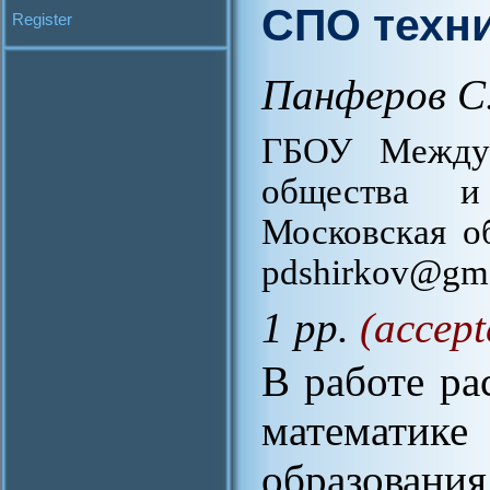
СПО техн
Register
Панферов С
ГБОУ Междун
общества и
Московская об
pdshirkov@gm
1 pp.
(accept
В работе ра
математи
образова