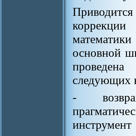
Приводится
коррекции 
математики 
основной ш
проведен
следующих 
- возвр
прагматиче
инструм