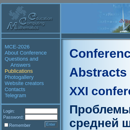
MCE-2026
Conferenc
About Conference
Questions and
Answers
Abstracts
Publications
Photogallery
Website creators
XXI confe
Contacts
Telegram
Проблемы
Login:
Password:
средней ш
Remember