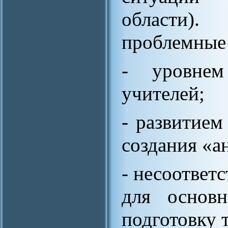
области
проблемные 
- уровнем
учителей;
- развитием
создания «а
- несоответ
для основ
подготовку 