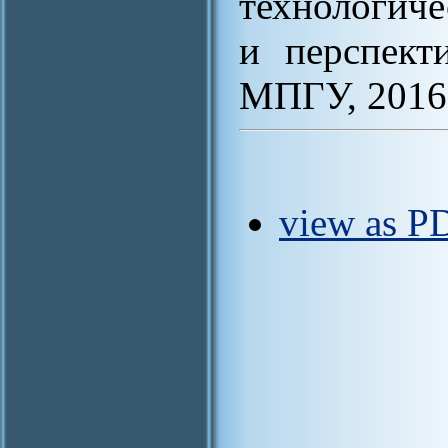
технологич
и перспект
МПГУ, 2016.
view as PD