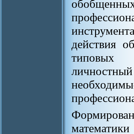
обобщенных
професс
инструмен
действия о
типовых п
личностны
необходим
профессиона
Формирован
математики