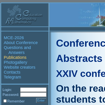
MCE-2026
Conferenc
About Conference
Questions and
Answers
Abstracts
Publications
Photogallery
Website creators
XXIV conf
Contacts
Telegram
On the rea
Login:
Password:
students t
Remember