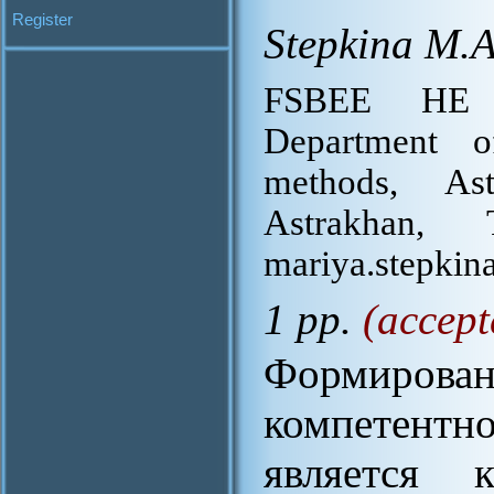
Register
Stepkina M.A
FSBEE HE «A
Department o
methods, As
Astrakhan, 
mariya.stepkin
1 pp.
(accept
Формиро
компетентн
является 