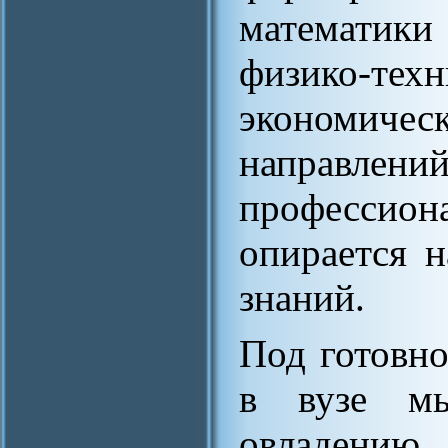
математики
физико-т
экономичес
направлени
професси
опирается 
знаний.
Под готовн
в вузе мы
овладени