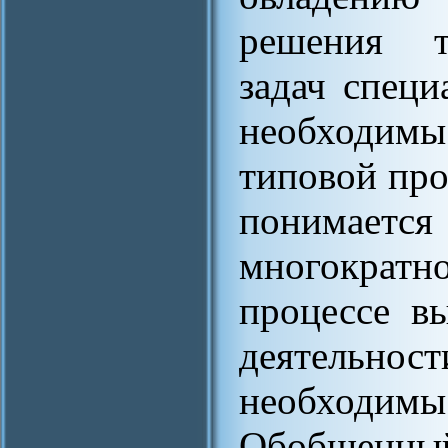
решения т
задач специ
необходимы
типовой про
понимается
многократ
процессе в
деятельност
необходим
Обобщенный