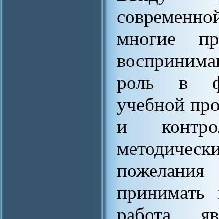
современно
многие п
воспринима
роль в фо
учебной про
и контро
методическ
пожелани
принимать 
работа яв