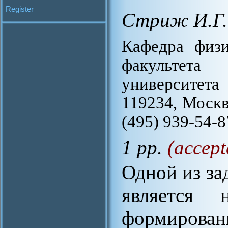
Register
Стриж И.Г.
Кафедра физи
факультета 
университета
119234, Москва
(495) 939-54-87
1 pp.
(accept
Одной из за
является 
формирова