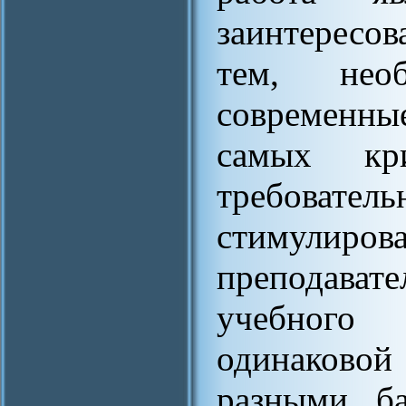
заинтересов
тем, нео
современные
самых кр
требовател
стимулиров
преподават
учебного
одинаковой
разными ба