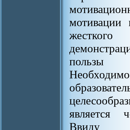
мотивацион
мотивации 
жестког
демонстрац
пользы п
Необхо
образовате
целесообр
является ч
Ввиду ди