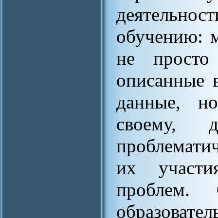
деятельно
обучению: 
не просто
описанные 
данные, но
своему, д
проблематич
их участ
проблем.
образовате