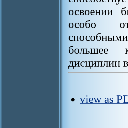
освоении б
особо от
способным
большее к
дисциплин в
view as PD