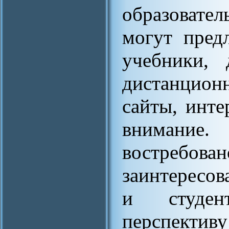
образовател
могут пред
учебники, 
дистанцион
сайты, инте
внимание
востреб
заинтересо
и студен
перспективу