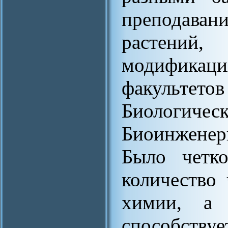
преподаван
растени
модифика
факульт
Биологическ
Биоинжене
Было четко
количество
химии, а 
способству