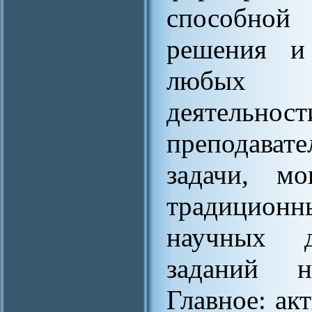
способной 
решения и 
любых с
деятельнос
преподават
задачи, м
традицион
научных д
заданий н
Главное: ак