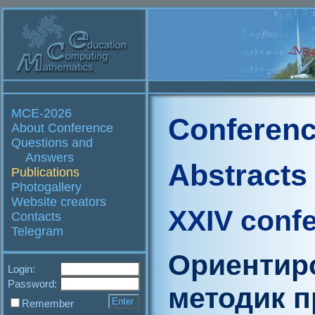
MCE-2026
Conferenc
About Conference
Questions and
Answers
Abstracts
Publications
Photogallery
Website creators
XXIV conf
Contacts
Telegram
Ориентир
Login:
Password:
методик 
Remember