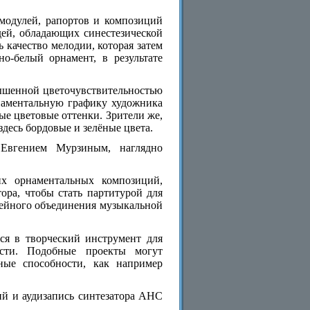
модулей, рапортов и композиций
дей, обладающих синестезической
 качество мелодии, которая затем
но-белый орнамент, в результате
овышенной цветочувствительностью
рнаментальную графику художника
ые цветовые оттенки. Зрители же,
десь бордовые и зелёные цвета.
 Евгением Мурзиным, наглядно
х орнаментальных композиций,
ора, чтобы стать партитурой для
зейного объединения музыкальной
ся в творческий инструмент для
ости. Подобные проекты могут
ные способности, как например
ий и аудизапись синтезатора АНС