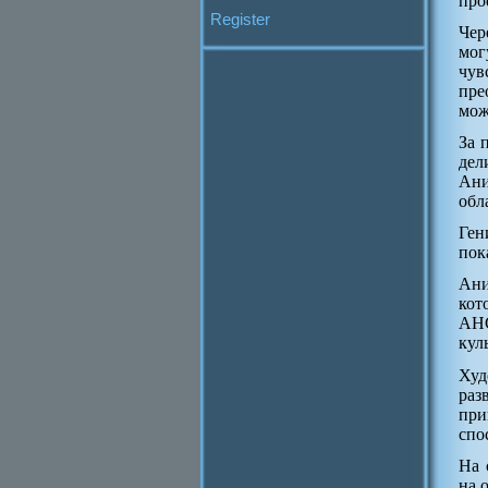
про
Register
Чер
мог
чув
пре
мож
За 
дел
Ани
обл
Ген
пок
Ани
кот
АНС
кул
Худ
раз
при
спо
На 
на 