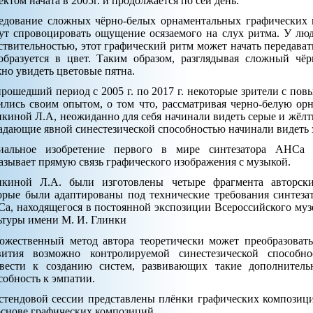
ектом начата в 2005г. и продолжается по сей день.
едование сложных чёрно-белых орнаментальных графических 
ут спровоцировать ощущение осязаемого на слух ритма. У лю
ствительностью, этот графический ритм может начать передавать
образуется в цвет. Таким образом, разглядывая сложный чёр
но увидеть цветовые пятна.
прошедший период с 2005 г. по 2017 г. некоторые зрители с п
ились своим опытом, о том что, рассматривая черно-белую о
киной Л.А, неожиданно для себя начинали видеть серые и жёлт
адающие явной синестезической способностью начинали видеть з
иальное изобретение первого в мире синтезатора АНСа
азывает прямую связь графического изображения с музыкой.
киной Л.А. были изготовлены четыре фрагмента авторски
орые были адаптированы под технические требования синтезат
а, находящегося в постоянной экспозиции Всероссийского му
ьтуры имени М. И. Глинки
ожественный метод автора теоретически может преобразовать
вития возможно контролируемой синестезической способн
вести к созданию систем, развивающих такие дополнитель
собность к эмпатии.
стендовой сессии представлены плёнки графических композиц
основе графических композиций.