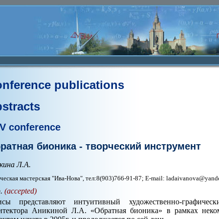
nference publications
stracts
V conference
ратная бионика - творческий инструмент
кина Л.А.
ческая мастерская "Ива-Нова", тел:8(903)766-91-87; E-mail: ladaivanova@yand
p.
(accepted)
исы представляют интуитивный художественно-графичес
итектора Аникиной Л.А. «Обратная бионика» в рамках неком