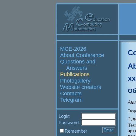
MCE-2026
Co
About Conference
Questions and
Ab
Answers
Publications
XX
Photogallery
Website creators
Об
Contacts
Telegram
Ани
Твор
Login:
1 p
Password:
Тез
арх
Remember