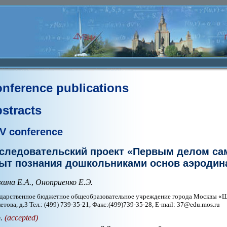
nference publications
stracts
V conference
следовательский проект «Первым делом са
ыт познания дошкольниками основ аэродин
хина Е.А.
,
Оноприенко Е.Э.
дарственное бюджетное общеобразовательное учреждение города Москвы «Школ
етова, д.3 Тел.: (499) 739-35-21, Факс:(499)739-35-28, E-mail: 37@edu.mos.ru
p.
(accepted)