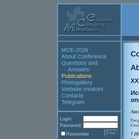
MCE-2026
Co
About Conference
Questions and
Ab
Answers
Publications
XX
Photogallery
Website creators
Ис
Contacts
оп
Telegram
Ано
Login:
Госу
Password:
Стол
1 p
Remember