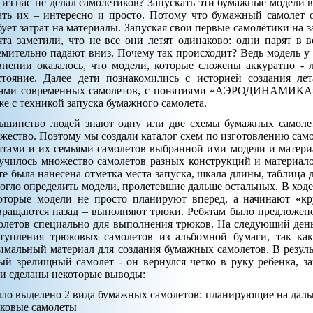
 из нас не делал самолетиков? Запускать эти бумажные модели в
ать их – интересно и просто. Потому что бумажный самолет 
бует затрат на материалы. Запуская свои первые самолётики на за
ята заметили, что не все они летят одинаково: одни парят в в
емительно падают вниз. Почему так происходит? Ведь модель у
внении оказалось, что модели, которые сложены аккуратно - 
стояние. Далее дети познакомились с историей создания ле
ами современных самолетов, с понятиями «АЭРОДИНАМИК
же с техникой запуска бумажного самолета.
ьшинство людей знают одну или две схемы бумажных самолет
жество. Поэтому мы создали каталог схем по изготовлению самол
ятами и их семьями самолетов выбранной ими модели и материа
училось множество самолетов разных конструкций и материал
те была нанесена отметка места запуска, шкала длины, таблица 
огло определить модели, пролетевшие дальше остальных. В ходе
оторые модели не просто планируют вперед, а начинают «к
вращаются назад – выполняют трюки. Ребятам было предложен
олетов специально для выполнения трюков. На следующий ден
тупления трюковых самолетов из альбомной бумаги, так как
имальный материал для создания бумажных самолетов. В резуль
ый зрелищный самолет - он вернулся четко в руку ребенка, за
и сделаны некоторые выводы:
ыло выделено 2 вида бумажных самолетов: планирующие на дальн
ковые самолеты