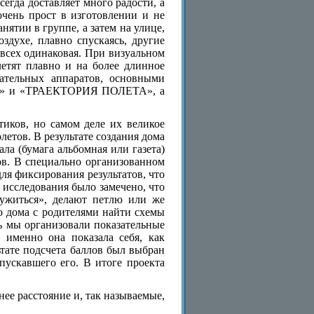
сегда доставляет много радости, а
очень прост в изготовлении и не
нятии в группе, а затем на улице,
оздухе, плавно спускаясь, другие
 всех одинаковая. При визуальном
летят плавно и на более длинное
тательных аппаратов, основными
А» и «ТРАЕКТОРИЯ ПОЛЕТА», а
иков, но самом деле их великое
етов. В результате создания дома
ла (бумага альбомная или газета)
ов. В специально организованном
для фиксирования результатов, что
 исследования было замечено, что
ружиться», делают петлю или же
о дома с родителями найти схемы
ь мы организовали показательные
 именно она показала себя, как
тате подсчета баллов был выбран
пускавшего его. В итоге проекта
ее расстояние и, так называемые,