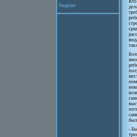
Кто
Register
дел
тре
реб
стр
сра
рас
вид
так
Бол
мно
реб
пол
мес
пом
нек
воз
сам
выс
опт
сам
был
- Б
трю