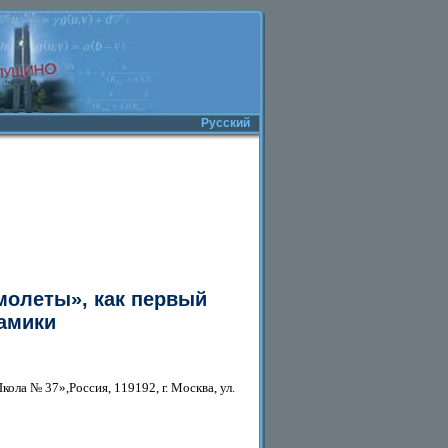
Русский
молеты», как первый
амики
а № 37»,Россия, 119192, г. Москва, ул.