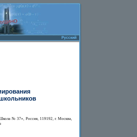
Русский
мирования
ошкольников
ола № 37», Россия, 119192, г. Москва,
u