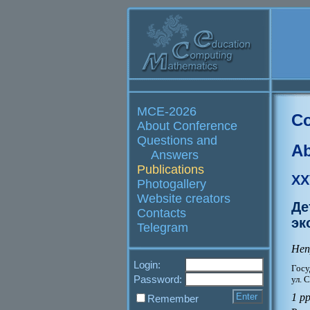
MCE-2026
Co
About Conference
Questions and
Ab
Answers
Publications
XX
Photogallery
Website creators
Де
Contacts
эк
Telegram
Неп
Login:
Госу
Password:
ул. 
1 p
Remember