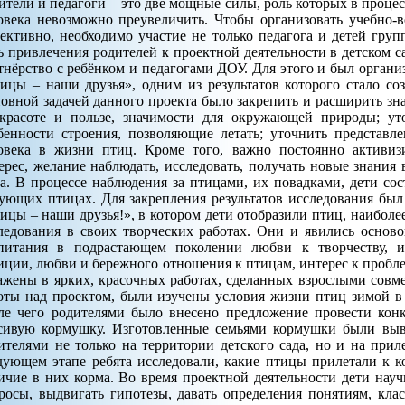
ители и педагоги – это две мощные силы, роль которых в проце
овека невозможно преувеличить. Чтобы организовать учебно-
ективно, необходимо участие не только педагога и детей груп
ь привлечения родителей к проектной деятельности в детском са
тнёрство с ребёнком и педагогами ДОУ. Для этого и был органи
ицы – наши друзья», одним из результатов которого стало с
овной задачей данного проекта было закрепить и расширить зна
красоте и пользе, значимости для окружающей природы; ут
бенности строения, позволяющие летать; уточнить представл
овека в жизни птиц. Кроме того, важно постоянно активиз
ерес, желание наблюдать, исследовать, получать новые знания
а. В процессе наблюдения за птицами, их повадками, дети сос
ующих птицах. Для закрепления результатов исследования был
ицы – наши друзья!», в котором дети отобразили птиц, наиболе
ледования в своих творческих работах. Они и явились основ
питания в подрастающем поколении любви к творчеству, ис
иции, любви и бережного отношения к птицам, интерес к пробл
ажены в ярких, красочных работах, сделанных взрослыми совме
оты над проектом, были изучены условия жизни птиц зимой в 
ле чего родителями было внесено предложение провести ко
сивую кормушку. Изготовленные семьями кормушки были выв
ителями не только на территории детского сада, но и на при
дующем этапе ребята исследовали, какие птицы прилетали к 
ичие в них корма. Во время проектной деятельности дети науч
росы, выдвигать гипотезы, давать определения понятиям, клас