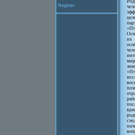
Род
Register
чел
эфф
цел
пар
«Пт
Осн
их 
осо
чел
инт
мир
зим
«Пт
исс
вос
поз
отр
раб
пос
кра
род
сле
нал
воп