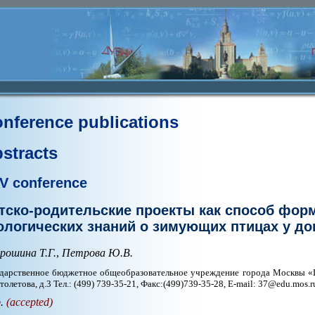
nference publications
stracts
V conference
тско-родительские проекты как способ фор
ологических знаний о зимующих птицах у д
рошина Т.Г.
,
Петрова Ю.В.
дарственное бюджетное общеобразовательное учреждение города Москвы «Шк
Столетова, д.3 Тел.: (499) 739-35-21, Факс:(499)739-35-28, E-mail: 37@edu.mos.r
p.
(accepted)