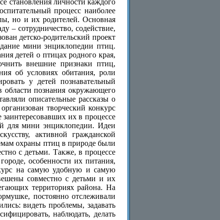
ссе становления личности каждого
воспитательный процесс наиболее
пы, но и их родителей. Основная
ду – сотрудничество, содействие,
зован детско-родительский проект
оздание мини энциклопедии птиц.
ния детей о птицах родного края,
очнить внешние признаки птиц,
ения об условиях обитания, роли
ировать у детей познавательный
 в области познания окружающего
тавляли описательные рассказы о
 организован творческий конкурс
е заинтересовавших их в процессе
ой для мини энциклопедии. Идеи
кусству, активной гражданской
емам охраны птиц в природе были
стно с детьми. Также, в процессе
городе, особенности их питания,
нкурс на самую удобную и самую
ешены совместно с детьми и их
легающих территориях района. На
кормушке, постоянно отслеживали
ились: видеть проблемы, задавать
сифицировать, наблюдать, делать