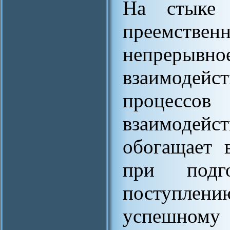
На стыке
преемстве
непрерыв
взаимоде
процессо
взаимодей
обогащает 
при подг
поступлен
успешному 