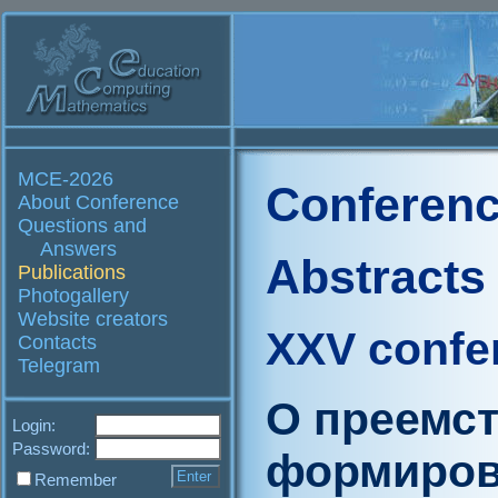
MCE-2026
Conferenc
About Conference
Questions and
Answers
Abstracts
Publications
Photogallery
Website creators
XXV confe
Contacts
Telegram
О преемст
Login:
Password:
формиров
Remember