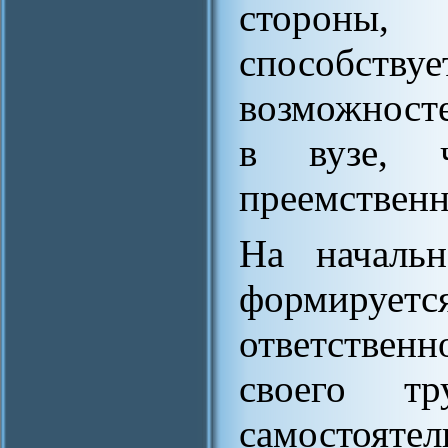
стороны,
способств
возможносте
в вузе, ч
преемственн
На начальн
формирует
ответствен
своего тр
самостояте