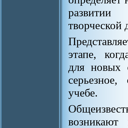
развитии
творческой 
Представляе
этапе, ког
для новых 
серьезное,
учебе.
Общеизвес
возникают 