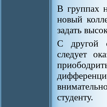
В группах 
новый колл
задать высо
С другой с
следует ок
приободр
диффере
вниматель
студенту.