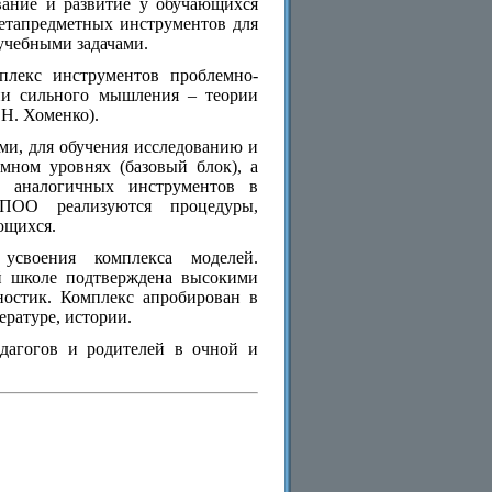
вание и развитие у обучающихся
метапредметных инструментов для
учебными задачами.
плекс инструментов проблемно-
ии сильного мышления – теории
Н. Хоменко).
и, для обучения исследованию и
мном уровнях (базовый блок), а
е аналогичных инструментов в
 ПОО реализуются процедуры,
ющихся.
усвоения комплекса моделей.
й школе подтверждена высокими
ностик. Комплекс апробирован в
ературе, истории.
дагогов и родителей в очной и