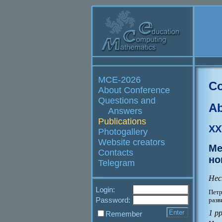
MCE-2026
Co
About Conference
Questions and
Ab
Answers
Publications
XX
Photogallery
Website creators
Ме
Contacts
но
Telegram
Нес
Login:
Петр
Password:
разв
1 p
Remember