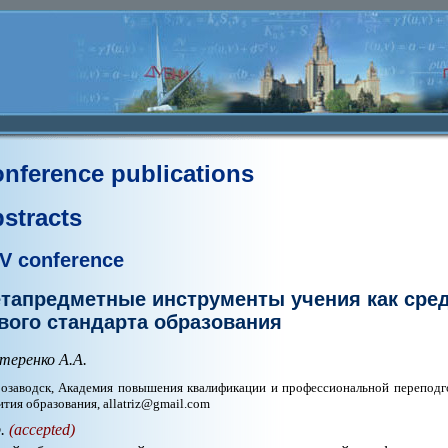
nference publications
stracts
V conference
тапредметные инструменты учения как сре
вого стандарта образования
теренко А.А.
озаводск, Академия повышения квалификации и профессиональной переподго
ития образования, allatriz@gmail.com
p.
(accepted)