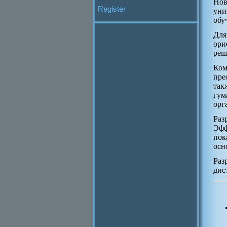
Нов
Register
уни
обу
Для
ори
реш
Ком
пре
так
гум
орг
Раз
Эфф
пок
осн
Раз
дис