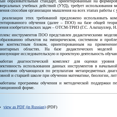
ый образовательный стандарт, ориентированный на формиро
версальных учебных действий (УУД), требует использования 
чения способам организации мышления на всех этапах работы с 
 реализации этих требований предложено использовать ком
ентированного обучения (далее – ПОО) на базе общей теор
ения изобретательских задач – ОТСМ-ТРИЗ (Г.С. Альтшуллер, Н.
плекс инструментов ПОО представлен дидактическими моделям
образованию объектов на эмпирическом, системном и пробле
же контекстным блоком, ориентированным на применени
анитарных областях. На базе дидактических моделей
анизующие исследовательскую и проектную деятельность обуча
работан диагностический комплект для оценки уровня 
ективность использования данных инструментов в начально
азателями обучающихся по результатам метапредметных диаг
овной и старшей школе при обучении математике, биологии, лит
работаны программы обучения и методической поддержки пе
танционной форме.
view as PDF (in Russian)
(PDF)