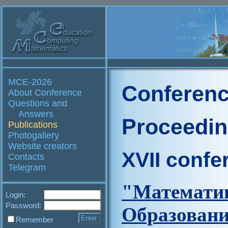
MCE-2026
Conferenc
About Conference
Questions and
Answers
Proceedi
Publications
Photogallery
Website creators
XVII confe
Contacts
Telegram
"Матем
Login:
Password:
Образова
Remember