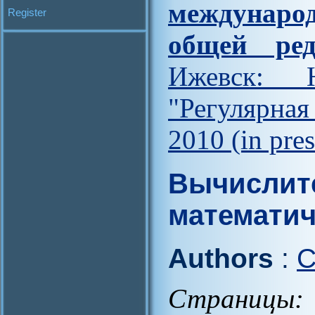
междунар
Register
общей ред
Ижевск: Н
"Регулярна
2010 (in pres
Вычислит
математич
Authors
:
C
Страницы: