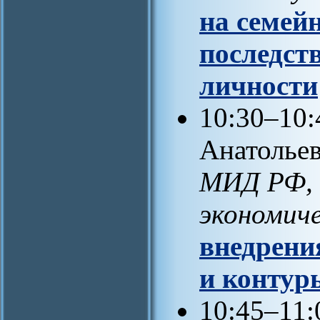
на семей
последст
личности
10:30–10:
Анатольев
МИД РФ, 
экономич
внедрени
и контур
10:45–11: