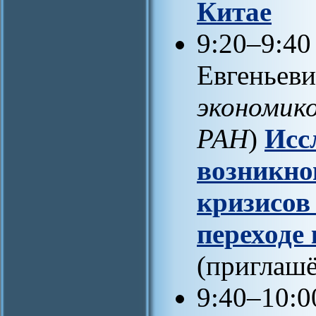
Китае
9:20–9:4
Евгеньеви
экономик
РАН
)
Исс
возникно
кризисов
переходе
(приглаш
9:40–10:0