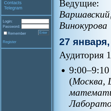
Ведущи
Contacts
Telegram
Варшавски
Login:
Винокурова
Password:
Remember
27 января,
Register
Аудитория 1
9:00–9:10
(
Москва, 
математи
Лаборато