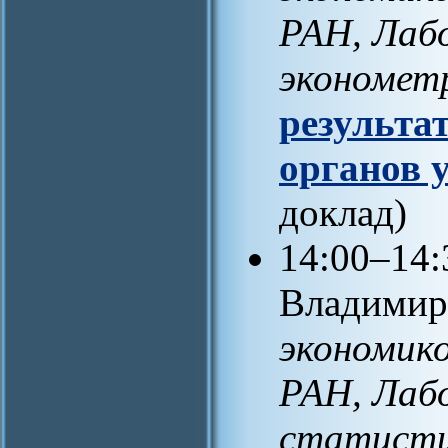
РАН, Лаб
экономет
результа
органов 
доклад)
14:00–14:
Владимир
экономик
РАН, Лаб
статисти