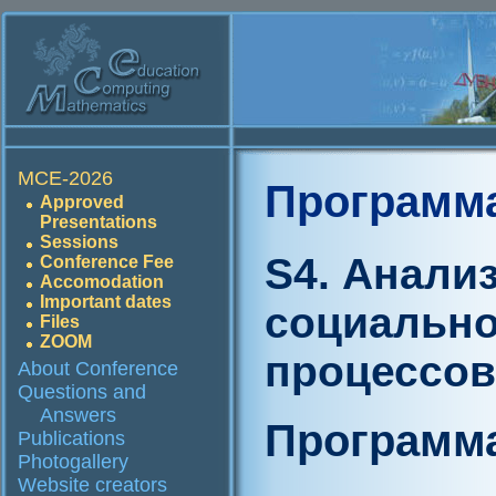
MCE-2026
Программ
Approved
Presentations
Sessions
S4. Анали
Conference Fee
Accomodation
Important dates
социально
Files
ZOOM
процессов
About Conference
Questions and
Answers
Программа
Publications
Photogallery
Website creators