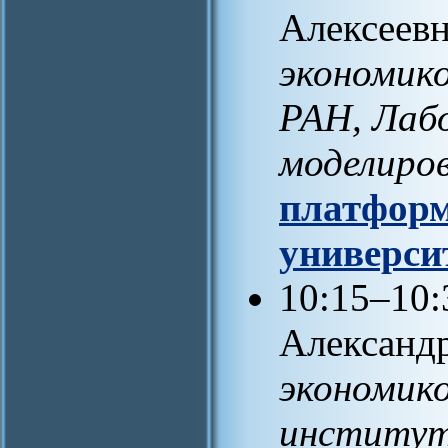
Алексеевн
экономик
РАН, Лаб
моделиро
платформ
универси
10:15–10:
Александр
экономик
институт