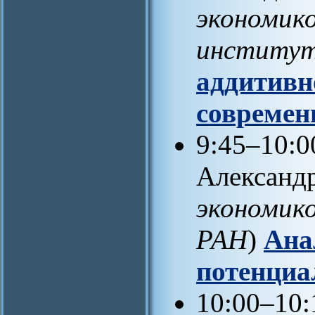
экономик
институ
аддитивн
современ
9:45–10:
Александр
экономик
РАН
)
Ана
потенциа
10:00–10: