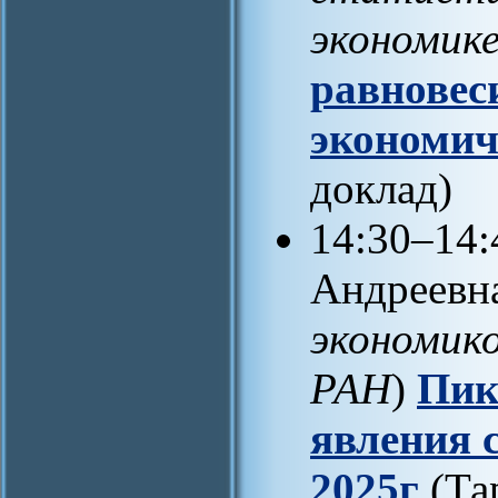
экономик
равновес
экономич
доклад)
14:30–14:
Андреевна
экономик
РАН
)
Пик
явления 
2025г
(Тар