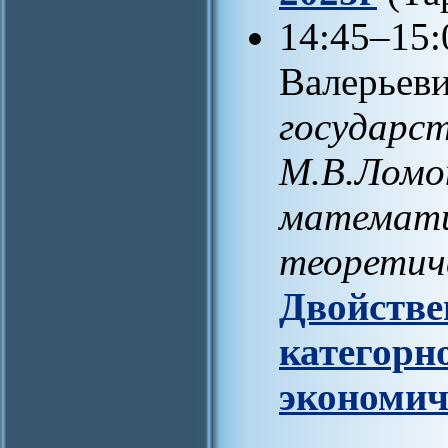
14:45–15:
Валерьеви
государс
М.В.Ломо
математи
теоретич
Двойстве
категорн
экономич