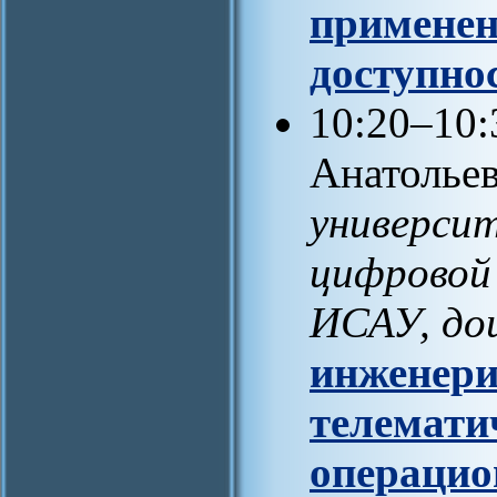
применен
доступно
10:20–10:
Анатольев
универси
цифровой 
ИСАУ, до
инженери
телемати
операцио