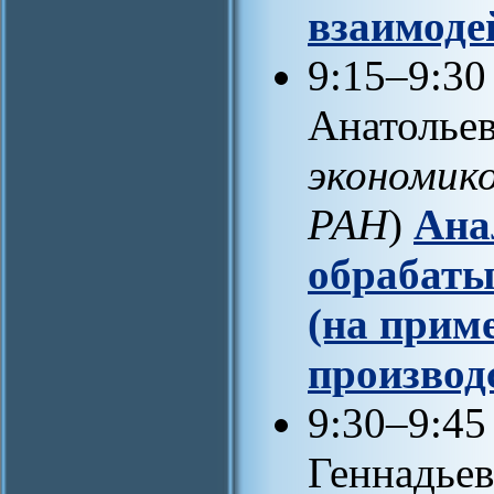
взаимоде
9:15–9:30
Анатольев
экономик
РАН
)
Ана
обрабаты
(на прим
производ
9:30–9:4
Геннадьев