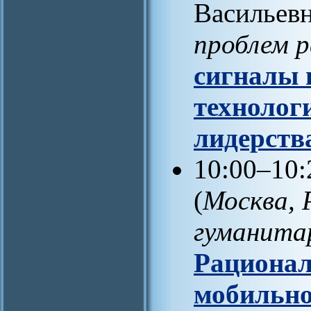
Васильевн
проблем 
сигналы 
технолог
лидерств
10:00–10
(
Москва, 
гуманита
Рационал
мобильно