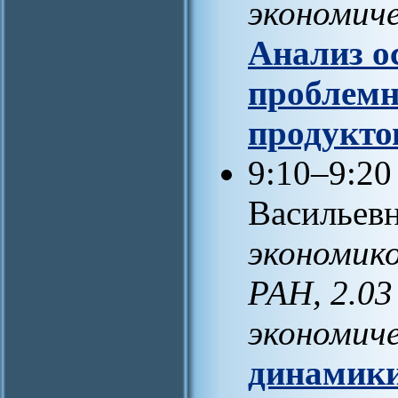
экономиче
Анализ о
проблемн
продукто
9:10–9:2
Васильевн
экономик
РАН, 2.03
экономич
динамики