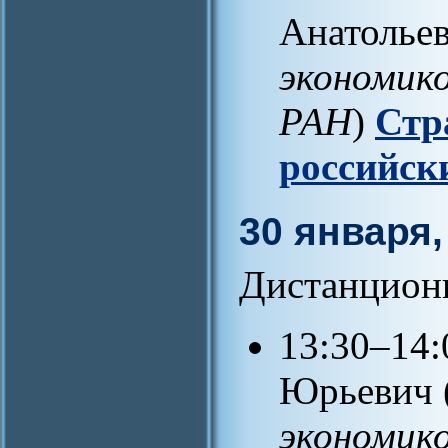
Анатольев
экономик
РАН
)
Стр
российск
30 января,
Дистанцион
13:30–14
Юрьевич 
экономик