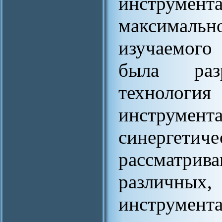
инструме
максимальн
изучаемого
была разр
технолог
инструме
синерг
рассматр
различ
инструмент