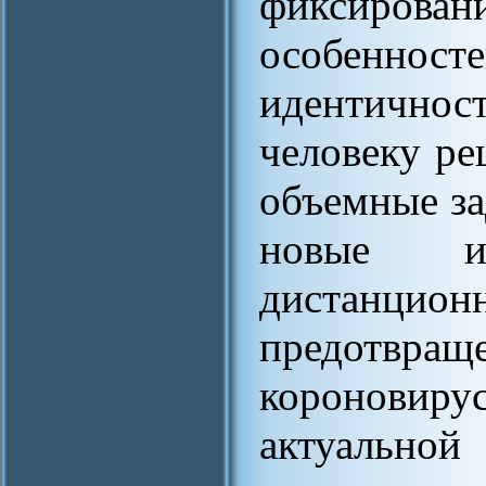
фиксировани
особенно
идентичност
человеку ре
объемные за
новые и
дистанцион
предотвращ
коронови
актуаль