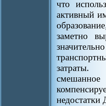
что исполь
активный им
образовани
заметно в
значите
транспортн
затраты. 
смешанное 
компенсиру
недостатки 