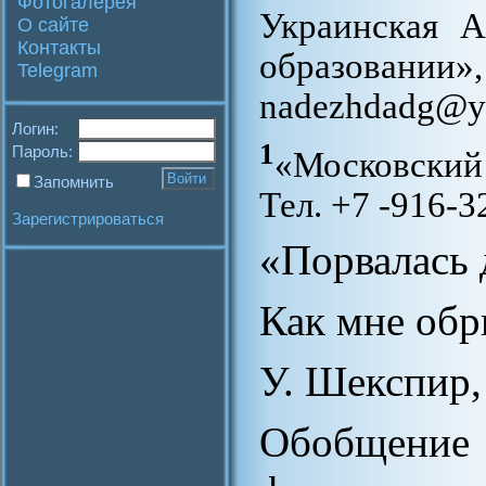
Фотогалерея
Украинская 
О сайте
Контакты
образовании
Telegram
nadezhdadg@ya
Логин:
1
Пароль:
«Московский
Запомнить
Тел. +7 -916-3
Зарегистрироваться
«Порвалась 
Как мне обр
У. Шекспир,
Обобщение