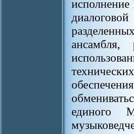
исполнение
диалогов
разделенн
ансамбля, 
использован
техническ
обеспеч
обмениват
единого 
музыковедч