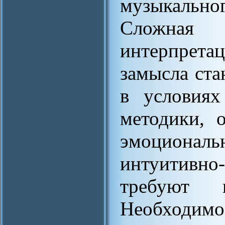
музыкальн
Сложная
интерпрет
замысла ста
в условиях
методики, 
эмоциона
интуитивн
требуют 
Необходим