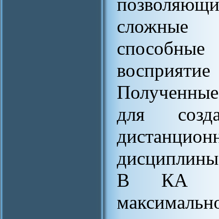
позволяющи
сложные 
способные 
восприяти
Полученные
для созд
дистанц
дисциплины
В КА все
максималь