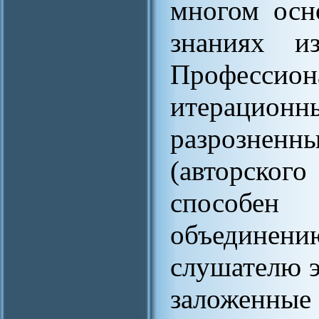
многом осн
знаниях и
Професси
итерацио
разрозненн
(авторско
способен
объедин
слушателю э
заложенные