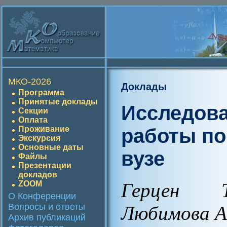
МКО-2026
Доклады
Программа
Принятые доклады
Исследова
Секции
Оплата
работы по
Проживание
Экскурсия
Основные даты
вузе
Файлы
Презентации
докладов
ZOOM
Герцен Т
О Конференции
Вопросы и ответы
Любимова А
Архив публикаций