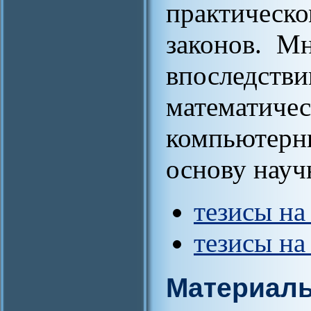
практическ
законов. М
впослед
математич
компьютерн
основу науч
тезисы на
тезисы на
Материал