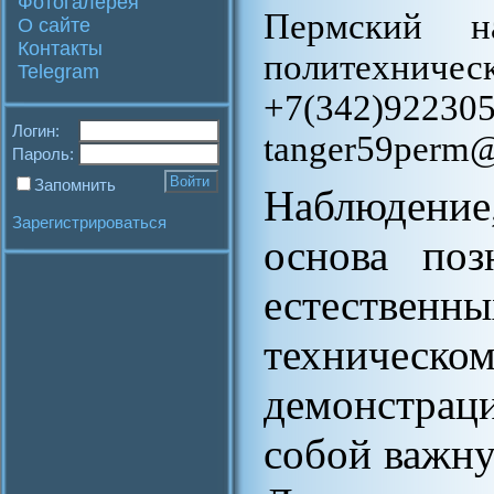
Фотогалерея
Пермский на
О сайте
Контакты
политехн
Telegram
+7(342)
Логин:
tanger59perm@
Пароль:
Запомнить
Наблюдени
Зарегистрироваться
основа поз
естественн
техническо
демонстра
собой важн