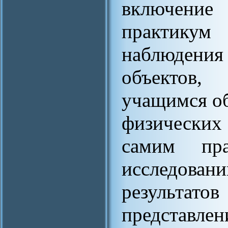
включение
практикум 
наблюден
объектов
учащимся об
физических
самим пра
исследова
результат
представле