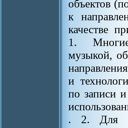
объектов (
к направле
качестве п
1. Многие
музыкой, об
направлени
и технолог
по записи и
использова
. 2. Для 