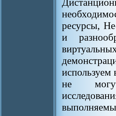
Дистанцио
необходимос
ресурсы, Не
и разнооб
виртуальн
демонстра
используем в
не могу
исследова
выполняем