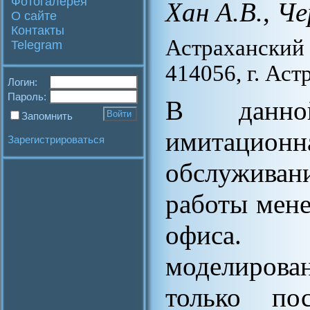
Фотогалерея
Хан А.В.
,
Че
О сайте
Контакты
Астраханский
Telegram
414056, г. Аст
Логин:
Пароль:
В данной
Запомнить
имитационн
Зарегистрироваться
обслуживан
работы мене
офиса. 
моделиров
только по