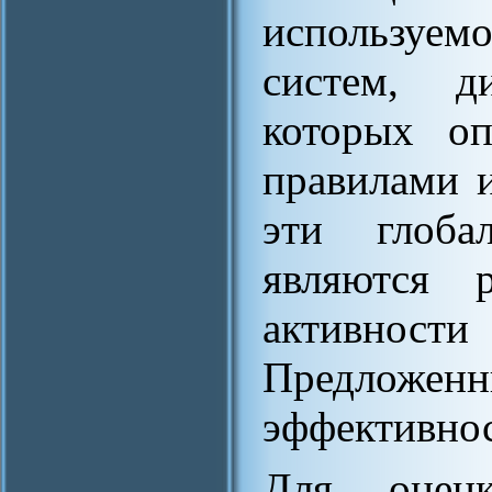
используем
систем, д
которых оп
правилами и
эти глоба
являются р
активнос
Предложенн
эффективнос
Для оценк