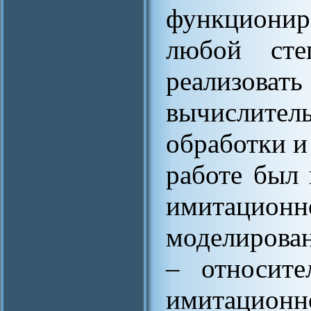
функциони
любой сте
реализо
вычислит
обработки и
работе был 
имитационно
моделирова
– относите
имитаци