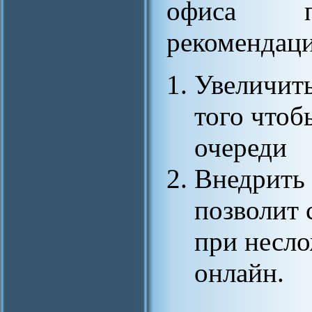
офиса пр
рекомендаци
Увеличить
того чтоб
очереди
Внедрить 
позволит 
при несло
онлайн.