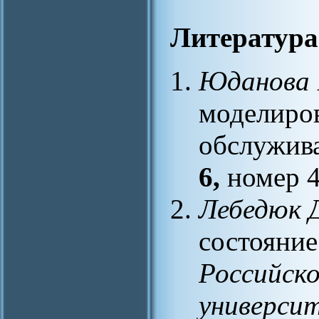
Литература
Юданова 
моделиро
обслужива
6,
номер 4,
Лебедюк Д
состояние
Российско
университ