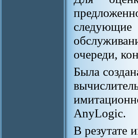
предложе
следующие
обслужив
очереди, ко
Была создан
вычислит
имитацио
AnyLogic.
В резутате 