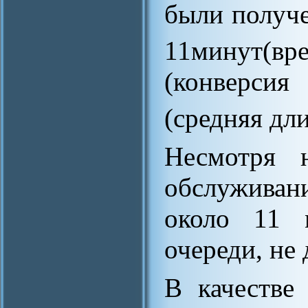
были получе
11минут(вр
(конверси
(средняя дли
Несмотря 
обслуживан
около 11 
очереди, не
В качестве