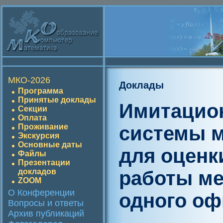
МКО-2026
Доклады
Программа
Принятые доклады
Имитацио
Секции
Оплата
системы м
Проживание
Экскурсия
Основные даты
для оценк
Файлы
Презентации
работы ме
докладов
ZOOM
О Конференции
одного оф
Вопросы и ответы
Архив публикаций