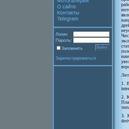
Фотогалерея
ра
О сайте
инт
Контакты
явл
Telegram
нап
дре
неу
Логин:
Чис
Пароль:
экс
ста
Запомнить
пол
наи
Зарегистрироваться
уве
вер
Лит
1. 
inte
2. 
Пла
тип
3. 
deri