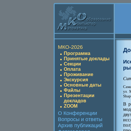
МКО-2026
До
Программа
Принятые доклады
Ис
Секции
ры
Оплата
Проживание
Сит
Экскурсия
Основные даты
Сама
Файлы
ул. 
Презентации
Shap
докладов
В р
ZOOM
мод
О Конференции
дву
Вопросы и ответы
исс
пол
Архив публикаций
про