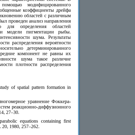
 помощью модифицированного
бобщенные коэффициенты дрейфа
икновению областей с различным
был проведен анализ направления
но для определения областей
ти модели пигментации рыбы.
нтенсивности шума. Результаты
ости распределения вероятности
носительно детерминированного
средние компонент не равны их
ивности шума такое различие
ности плотности распределения
udy of spatial pattern formation in
многомерное уравнение Фоккера-
истем реакционно-диффузионного
4, 27–30.
arabolic equations containing first
. 20, 1980, 257–262.