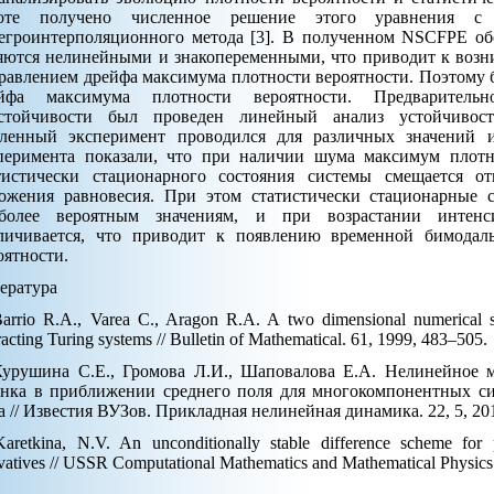
боте получено численное решение этого уравнения с
егроинтерполяционного метода [3]. В полученном NSCFPE о
яются нелинейными и знакопеременными, что приводит к возн
равлением дрейфа максимума плотности вероятности. Поэтому 
йфа максимума плотности вероятности. Предваритель
стойчивости был проведен линейный анализ устойчивос
ленный эксперимент проводился для различных значений и
перимента показали, что при наличии шума максимум плотн
тистически стационарного состояния системы смещается от
ожения равновесия. При этом статистически стационарные 
более вероятным значениям, и при возрастании интенс
личивается, что приводит к появлению временной бимодаль
оятности.
ература
Barrio R.A., Varea C., Aragon R.A. A two dimensional numerical st
racting Turing systems // Bulletin of Mathematical. 61, 1999, 483–505.
Курушина С.Е., Громова Л.И., Шаповалова Е.А. Нелинейное 
нка в приближении среднего поля для многокомпонентных с
а // Известия ВУЗов. Прикладная нелинейная динамика. 22, 5, 201
Karetkina, N.V. An unconditionally stable difference scheme for p
vatives // USSR Computational Mathematics and Mathematical Physics