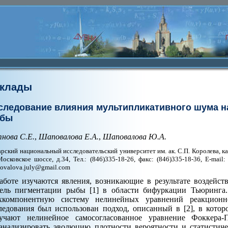
клады
следование влияния мультипликативного шума н
бы
нова С.Е.
,
Шаповалова Е.А.
,
Шаповалова Ю.А.
рский национальный исследовательский университет им. ак. С.П. Королева, ка
Московское шоссе, д.34, Тел.: (846)335-18-26, факс: (846)335-18-36, E-mail
ovalova.july@gmail.com
аботе изучаются явления, возникающие в результате воздейс
ель пигментации рыбы [1] в области бифуркации Тьюринга.
хкомпонентную систему нелинейных уравнений реакционн
ледования был использован подход, описанный в [2], в кото
учают нелинейное самосогласованное уравнение Фоккера-
анализировать эволюцию плотности вероятности и статистиче