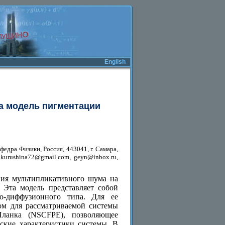
English
а модель пигментации
федра Физики, Россия, 443041, г. Самара,
: kurushina72@gmail.com, geyn@inbox.ru,
твия мультипликативного шума на
 Эта модель представляет собой
о-диффузионного типа. Для ее
ром для рассматриваемой системы
Планка (NSCFPE), позволяющее
ские характеристики системы. В