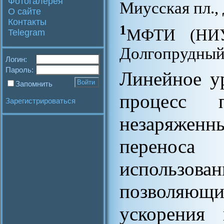
Фотогалерея
Миусская пл., 
О сайте
Контакты
1
МФТИ (НИУ)
Telegram
Долгопрудный,
Логин:
Пароль:
Линейное у
Запомнить
процесс 
Зарегистрироваться
незаряженны
переноса
использо
позволяющ
ускорения