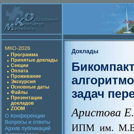
МКО-2026
Доклады
Программа
Принятые доклады
Бикомпак
Секции
Оплата
алгоритмо
Проживание
Экскурсия
Основные даты
задач пер
Файлы
Презентации
докладов
ZOOM
Аристова Е
О Конференции
Вопросы и ответы
ИПМ им. М.В
Архив публикаций