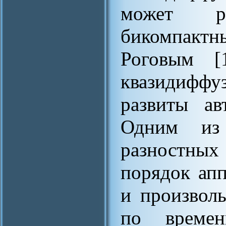
может р
бикомпактн
Роговым [
квазидифф
развиты ав
Одним из 
разностных
порядок ап
и произвол
по времен