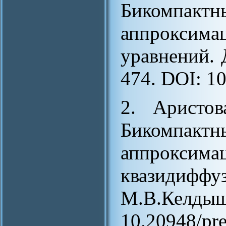
Бикомпактн
аппроксим
уравнений. 
474. DOI: 1
2. Аристов
Бикомпактн
аппрокс
квазидифф
М.В.Келдыша
10.20948/pre