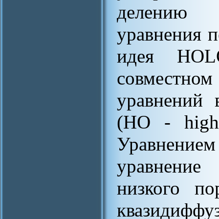
делению 
уравнения п
идея HOL
совместно
уравнений 
(HO - high
Уравнением
уравнение
низкого по
квазидифф