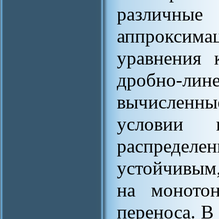
различны
аппроксима
уравнения 
дробно-л
вычисленны
условии п
распределе
устойчивым,
на монотон
переноса. В