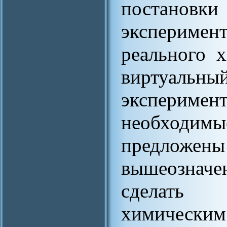
постано
экспериме
реального 
виртуальны
эксперимен
необходим
предложен
вышеозначе
сделать 
химическим