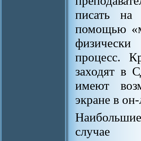
преподават
писать на
помощью «м
физически
процесс. К
заходят в 
имеют воз
экране в он
Наибольши
случае л