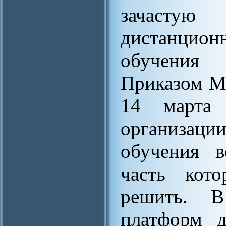
зачасту
дистанцион
обучения з
Приказом М
14 марта
организаци
обучения в
часть кот
решить. В
платформ д