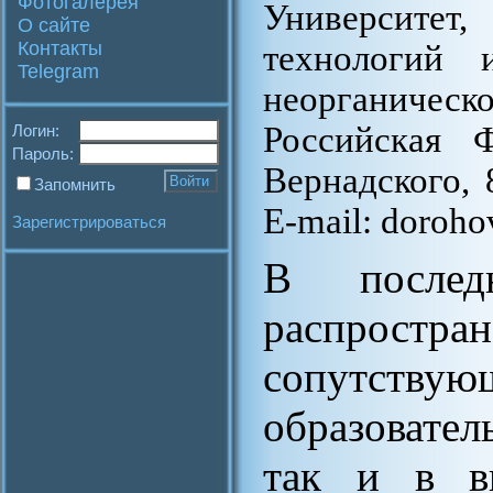
Фотогалерея
Университет
О сайте
Контакты
технологий 
Telegram
неорганическ
Российская Ф
Логин:
Пароль:
Вернадского, 
Запомнить
Е-mail: doroh
Зарегистрироваться
В после
распростр
сопутствую
образовате
так и в в