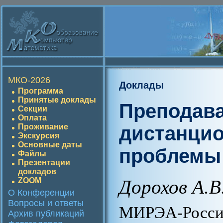
МКО-2026
Доклады
Программа
Принятые доклады
Преподава
Секции
Оплата
дистанци
Проживание
Экскурсия
Основные даты
проблемы 
Файлы
Презентации
докладов
ZOOM
Дорохов А.В
О Конференции
Вопросы и ответы
МИРЭА-Рос
Архив публикаций