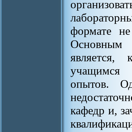
организова
лабораторн
формате не
Основным
является, 
учащимся 
опытов. Од
недостаточ
кафедр и, з
квалификац