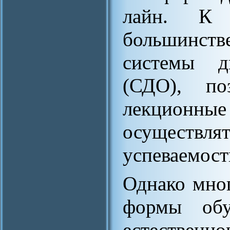
лайн. К 
большинст
системы ди
(СДО), по
лекционные 
осуществ
успеваемост
Однако мно
формы обу
естественно