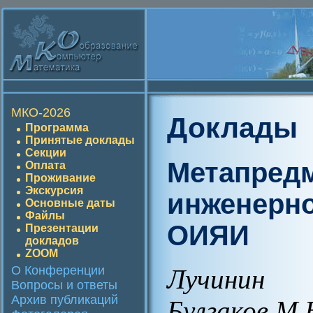
МКО-2026
Доклады
Программа
Принятые доклады
Секции
Метапред
Оплата
Проживание
Экскурсия
инженерно
Основные даты
Файлы
ОИЯИ
Презентации
докладов
ZOOM
О Конференции
Лучинин 
Вопросы и ответы
Архив публикаций
Булгаков М.