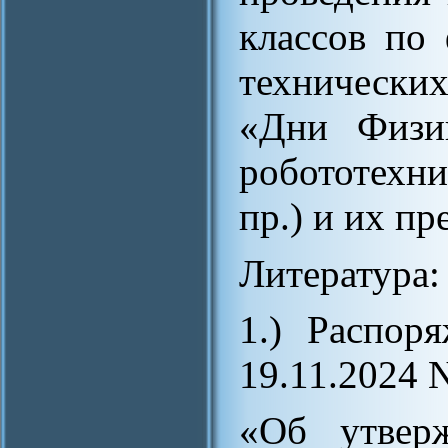
классов по
техническ
«Дни Физик
робототехн
пр.) и их п
Литература:
1.) Распор
19.11.2024 
«Об утверж