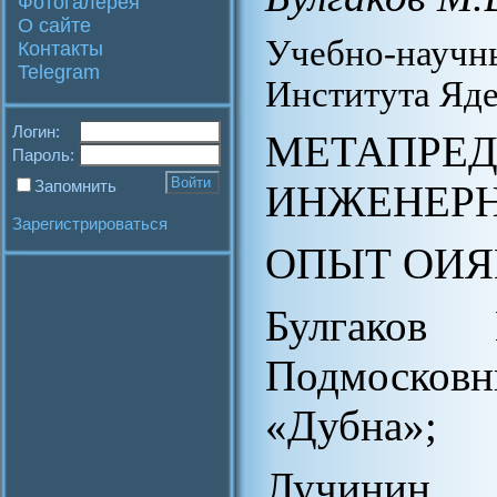
Фотогалерея
О сайте
Учебно-нау
Контакты
Telegram
Института Яд
Логин:
МЕТАПРЕ
Пароль:
Запомнить
ИНЖЕНЕРН
Зарегистрироваться
ОПЫТ ОИЯ
Булгаков
Подмосковн
«Дубна»;
Лучинин