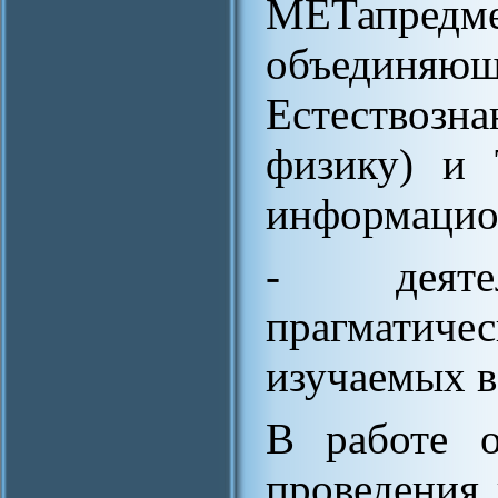
МЕТапредм
объедин
Естествозн
физику) и 
информацио
- деятел
прагмати
изучаемых в
В работе о
проведения