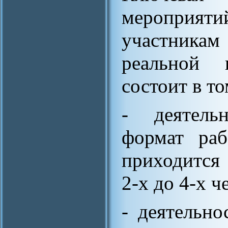
мероприят
участника
реальной п
состоит в то
- деятель
формат раб
приходится 
2-х до 4-х ч
- деятельно