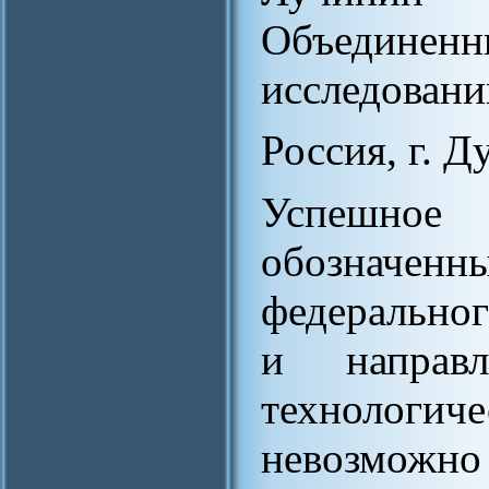
Объедине
исследовани
Россия, г. Д
Успешно
обозначе
федеральног
и направ
технологич
невозможн