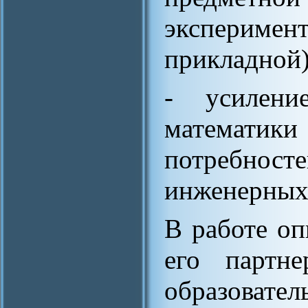
эксперим
прикладной)
- усилени
математ
потребн
инженерных
В работе о
его партн
образов