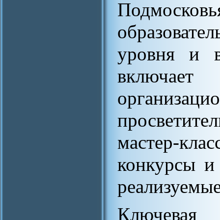
Подмоск
образовате
уровня и 
включа
организа
просветите
мастер-кла
конкурсы и
реализуемые
Ключевая