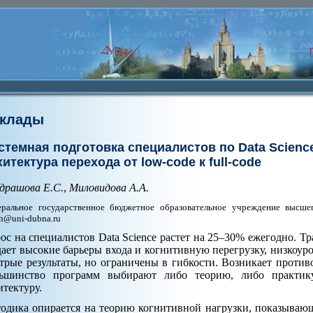
клады
стемная подготовка специалистов по Data Scienc
хитектура перехода от low-code к full-code
драшова Е.С.
,
Миловидова А.А.
ральное государственное бюджетное образовательное учреждение высше
th@uni-dubna.ru
ос на специалистов Data Science растет на 25–30% ежегодно. Тр
дает высокие барьеры входа и когнитивную перегрузку, низкоу
трые результаты, но ограничены в гибкости. Возникает противо
ьшинство программ выбирают либо теорию, либо практик
итектуру.
одика опирается на теорию когнитивной нагрузки, показываю