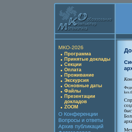
МКО-2026
До
Программа
Принятые доклады
Си
Секции
ар
Оплата
Проживание
Кон
Экскурсия
Основные даты
Феде
Файлы
kes.
Презентации
Спр
докладов
соз
ZOOM
быс
О Конференции
Бол
Вопросы и ответы
арх
Архив публикаций
Мет