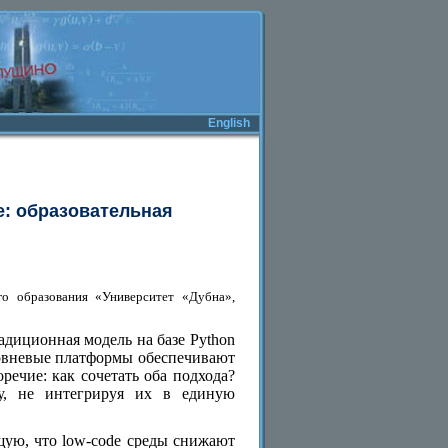
English
e: образовательная
го образования «Университет «Дубна»,
адиционная модель на базе Python
ровневые платформы обеспечивают
речие: как сочетать оба подхода?
у, не интегрируя их в единую
щую, что low-code среды снижают