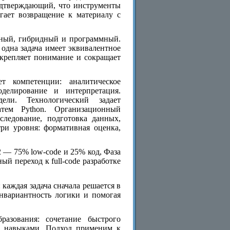
одтверждающий, что инструменты
гает возвращение к материалу с
льный, гибридный и программный.
одна задача имеет эквивалентное
укрепляет понимание и сокращает
т компетенции: аналитическое
оделирование и интерпретация.
ели. Технологический задает
атем Python. Организационный
сследование, подготовка данных,
ри уровня: формативная оценка,
2 — 75% low-code и 25% код, Фаза
й переход к full-code разработке
каждая задача сначала решается в
инвариантность логики и помогая
разования: сочетание быстрого
и навыками. Подход применим к