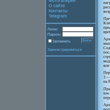
Фотогалерея
наг
О сайте
рас
Контакты
воз
Telegram
Пре
Клю
пре
Логин:
вре
Пароль:
Арх
Запомнить
мыш
Сод
Зарегистрироваться
пос
стр
мод
кон
Пер
3 —
на 
Пра
low
пер
Арх
пол