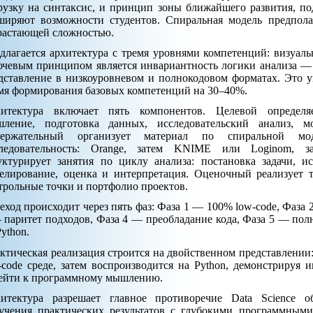
рузку на синтаксис, и принцип зоны ближайшего развития, п
ширяют возможности студентов. Спиральная модель предпола
растающей сложностью.
длагается архитектура с тремя уровнями компетенций: визуа
чевым принципом является инвариантность логики анализа — 
дставление в низкоуровневом и полнокодовом форматах. Это 
мя формирования базовых компетенций на 30–40%.
итектура включает пять компонентов. Целевой определяе
ление, подготовка данных, исследовательский анализ, м
ержательный организует материал по спиральной мод
ледовательность: Orange, затем KNIME или Loginom, з
уктурирует занятия по циклу анализа: постановка задачи, и
елирование, оценка и интерпретация. Оценочный реализует т
трольные точки и портфолио проектов.
еход происходит через пять фаз: Фаза 1 — 100% low-code, Фаза 
 паритет подходов, Фаза 4 — преобладание кода, Фаза 5 — полны
Python.
ктическая реализация строится на двойственном представлении: 
-code среде, затем воспроизводится на Python, демонстрируя 
ейти к программному мышлению.
итектура разрешает главное противоречие Data Science об
учения практических результатов с глубокими программным