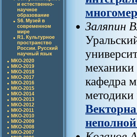
и естественно-
многоме
научное
образование
S6. Музей в
Заляпин 
современном
мире
Уральски
R1. Культурное
пространство
России. Русский
университ
научный язык
МКО-2020
механики
МКО-2019
МКО-2018
МКО-2017
кафедра м
МКО-2016
МКО-2015
методики 
МКО-2014
МКО-2013
МКО-2012
Векторна
МКО-2011
МКО-2010
неполной
МКО-2009
МКО-2008
МКО-2007
Коганов 