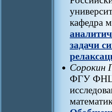
университ
кафедра 
аналитич
задачи с
релаксац
Сорокин 
ФГУ ФНЦ
исследов
математи