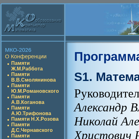
МКО-2026
Программ
О Конференции
Памяти
Ж.М.Раббота
S1. Матем
Памяти
В.В.Смолянинова
Памяти
Руководите
Ю.М.Романовского
Памяти
А.В.Коганова
Александр В
Памяти
А.Ю.Трифонова
Николай Але
Памяти Н.Х.Розова
Памяти
Д.С.Чернавского
Христович 
Памяти