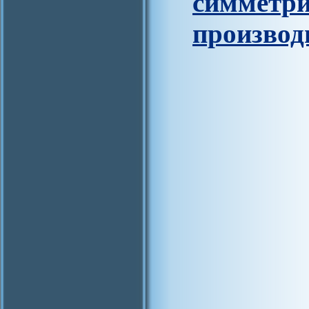
симметри
производ