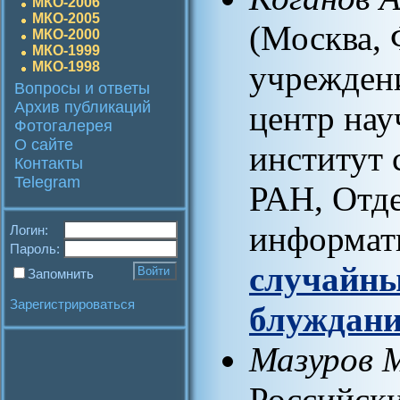
МКО-2006
МКО-2005
(Москва, 
МКО-2000
МКО-1999
МКО-1998
учрежден
Вопросы и ответы
Архив публикаций
центр нау
Фотогалерея
О сайте
институт 
Контакты
Telegram
РАН, Отд
информат
Логин:
Пароль:
случайны
Запомнить
Зарегистрироваться
блуждан
Мазуров 
Российск