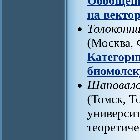
Обобщен
на векто
Толоконн
(Москва
Категорн
биомолек
Шаповало
(Томск, Т
университ
теоретич