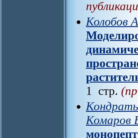
публикаци
Колобов А
Моделиро
динамиче
простран
растител
1 стр.
(пр
Кондратье
Комаров 
монопепт