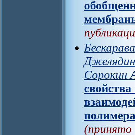
обобщенн
мембран
публикаци
Бескарава
Джелядин 
Сорокин А
свойства
взаимоде
полимераз
(принято 