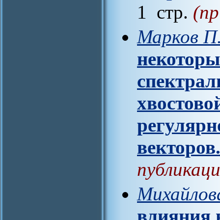
1 стр.
(пр
Марков П.
некоторы
спектрал
хвостово
регулярн
векторов
публикаци
Михайлов
влияния 