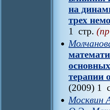
на динам
трех нем
1 стр.
(пр
Молчанова
математи
основных
терапии 
(2009) 1 
Москвин А