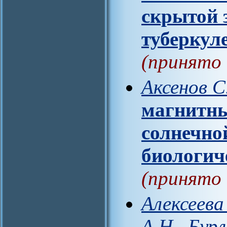
скрытой 
туберкул
(принято 
Аксенов С
магнитны
солнечно
биологич
(принято 
Алексеева
А.Н., Бур