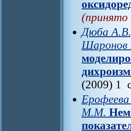
оксидоре
(принято 
Дюба А.В.
Шаронов 
моделиро
дихроизм
(2009) 1 
Ерофеева 
М.М.
Нем
показате