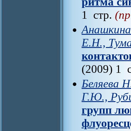
ритма си
1 стр.
(пр
Анашкина 
Е.Н., Тума
контакто
(2009) 1 
Беляева Н
Г.Ю., Руб
групп лю
флуоресц