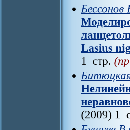
Бессонов 
Моделиро
ланцетол
Lasius ni
1 стр.
(пр
Битюцкая 
Нелиней
неравнов
(2009) 1 
Бушуев В.