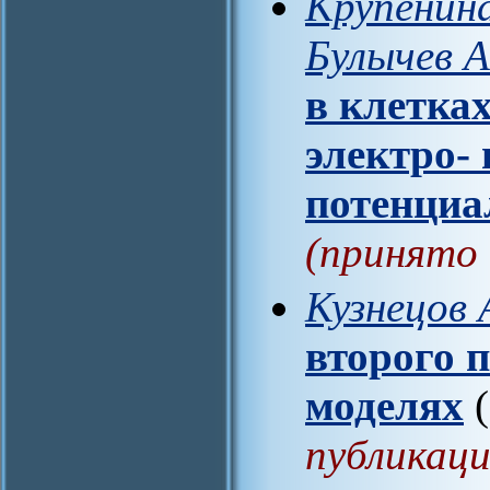
Крупенина
Булычев А
в клетка
электро-
потенциа
(принято 
Кузнецов 
второго 
моделях
(
публикаци