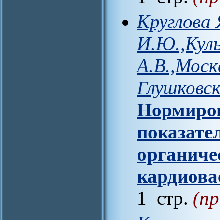
Круглова 
И.Ю.,Кул
А.В.,Моск
Глушковск
Нормиров
показате
органиче
кардиова
1 стр.
(пр