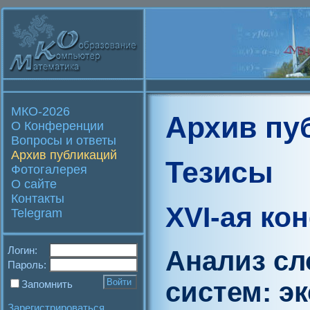
МКО-2026
Архив пу
О Конференции
Вопросы и ответы
Архив публикаций
Тезисы
Фотогалерея
О сайте
Контакты
XVI-ая ко
Telegram
Логин:
Анализ сл
Пароль:
систем: э
Запомнить
Зарегистрироваться