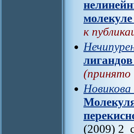
нелинейн
молекул
к публика
Нечипуре
лигандов
(принято 
Новикова 
Молекуля
перекисн
(2009) 2 