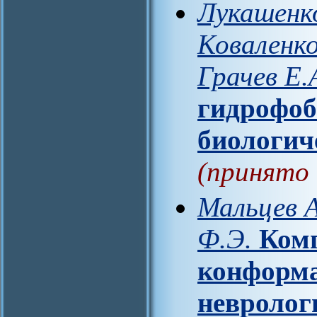
Лукашенко
Коваленко
Грачев Е.
гидрофоб
биологич
(принято 
Мальцев А
Ф.Э.
Ком
конформа
невролог