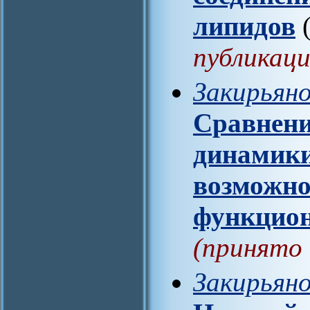
липидов
(
публикаци
Закирьяно
Сравнени
динамики
возможно
функцио
(принято 
Закирьяно