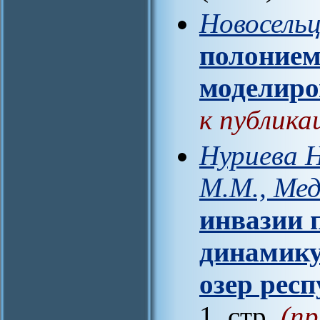
Новосельц
полонием
моделир
к публика
Нуриева Н
М.М., Мед
инвазии 
динамику
озер рес
1 стр.
(пр