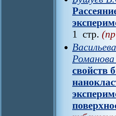
Рассеяние
эксперим
1 стр.
(пр
Васильева
Романова
свойств 
наноклас
эксперим
поверхно