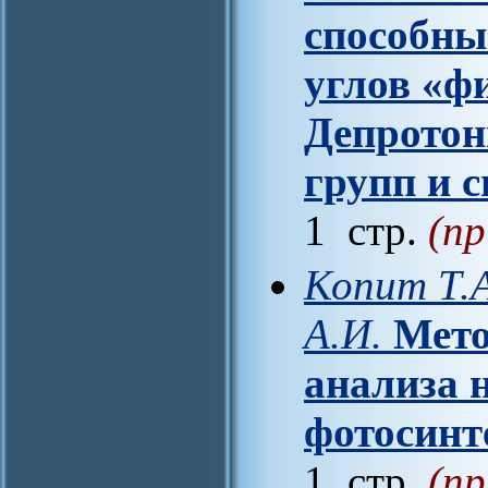
способны
углов «фи
Депротон
групп и 
1 стр.
(пр
Копит Т.А
А.И.
Мето
анализа 
фотосинт
1 стр.
(пр