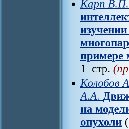
Карп В.П.
интеллек
изучении
многопар
примере 
1 стр.
(пр
Колобов А
А.А.
Движ
на модел
опухоли
(