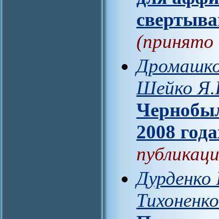
свертыва
(принято 
Дромашко 
Шейко Я.
Чернобыл
2008 год
публикаци
Дурденко 
Тихоненко