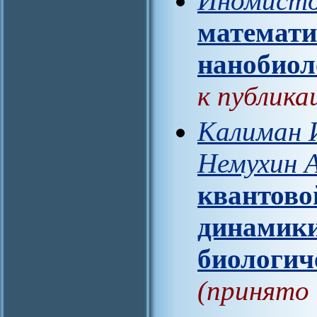
Иномисто
математи
нанобиол
к публика
Калиман И
Немухин А
квантово
динамики
биологич
(принято 