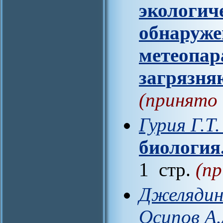
экологич
обнаруже
метеопар
загрязня
(принято 
Гурия Г.Т
биология
1 стр.
(пр
Джелядин 
Осипов А.