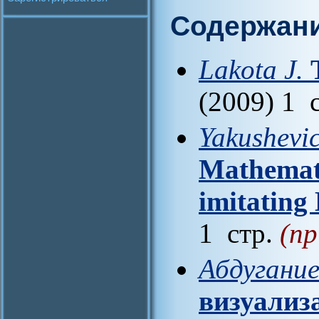
Содержан
Lakota J.
(2009) 1 
Yakushevic
Mathemati
imitating
1 стр.
(пр
Абдугани
визуализ