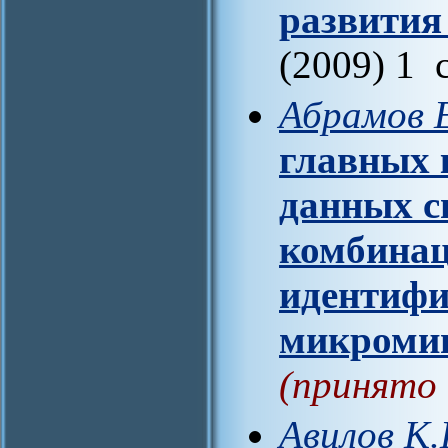
развития
(2009) 1 
Абрамов Е
главных 
данных с
комбинац
идентифи
микроми
(принято 
Авилов К.