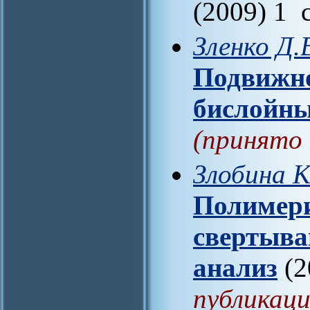
(2009) 1 
Зленко Д.
Подвижно
бислойн
(принято 
Злобина К
Полимери
свертыва
анализ
(2
публикаци