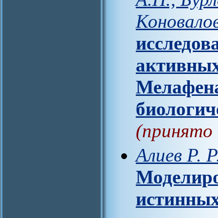
Коновало
исследов
активных
Мелафена
биологич
(принято 
Алиев Р. Р
Моделиро
истинных