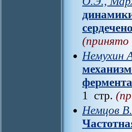
О.Э., Мар
динамики
сердечен
(принято 
Немухин А
механизм
фермента
1 стр.
(пр
Немцов В.
Частотна