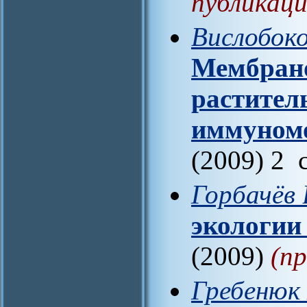
публикаци
Вислобоко
Мембрано
растител
иммуном
(2009) 2 
Горбачёв 
экологии
(2009)
(п
Гребенюк 