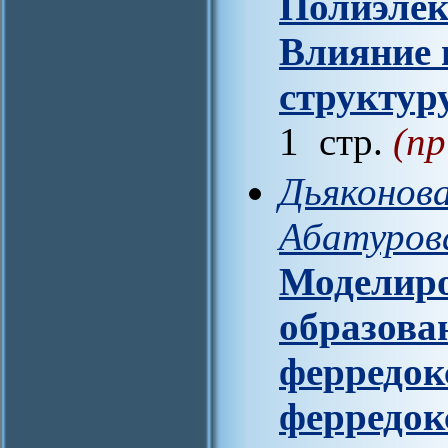
Полиэлек
Влияние 
структур
1 стр.
(пр
Дьяконова
Абатурова
Моделиро
образова
ферредок
ферредо