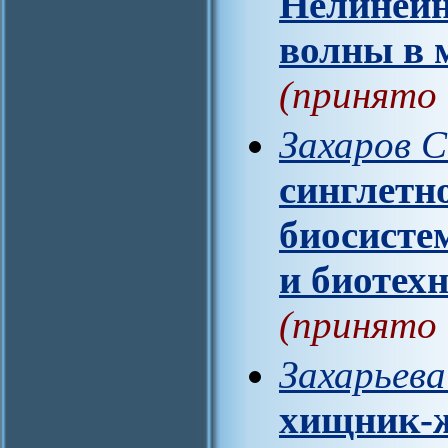
Нелиней
волны в 
(принято 
Захаров С
синглетн
биосисте
и биотех
(принято 
Захарьева
хищник-ж