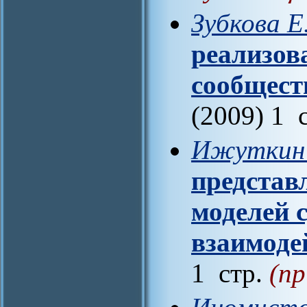
Зубкова Е
реализов
сообщест
(2009) 1 
Ижуткин 
представ
моделей 
взаимоде
1 стр.
(пр