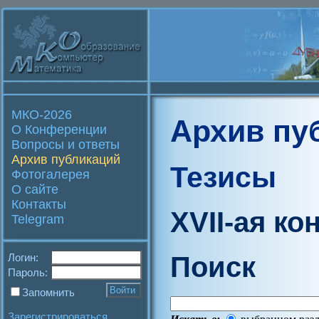
МКО-2026
Архив пу
О Конференции
Вопросы и ответы
Архив публикаций
Тезисы
Фотогалерея
О сайте
Контакты
XVII-ая к
Telegram
Поиск
Логин:
Пароль:
Запомнить
Зарегистрироваться