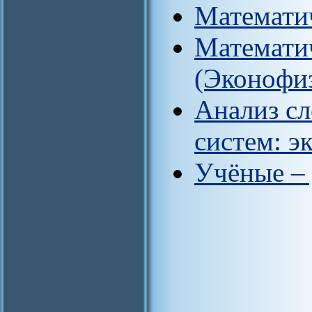
Математи
Математи
(Эконофи
Анализ с
систем: э
Учёные –