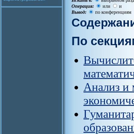
Искать в:
выбранном разд
Операция:
или
и
Вывод:
по конференциям
Содержан
По секция
Вычислит
математи
Анализ и 
экономич
Гуманитар
образован