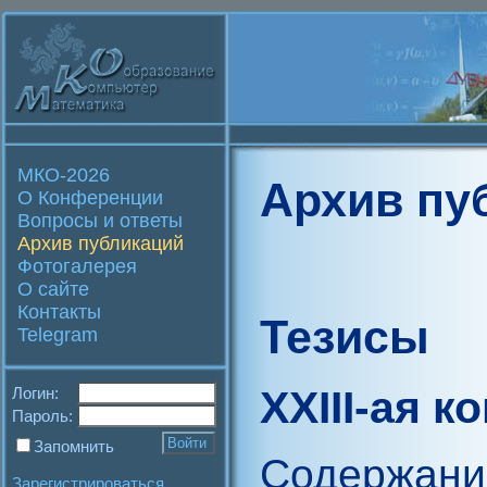
МКО-2026
Архив пу
О Конференции
Вопросы и ответы
Архив публикаций
Фотогалерея
О сайте
Контакты
Тезисы
Telegram
XXIII-ая 
Логин:
Пароль:
Запомнить
Содержани
Зарегистрироваться