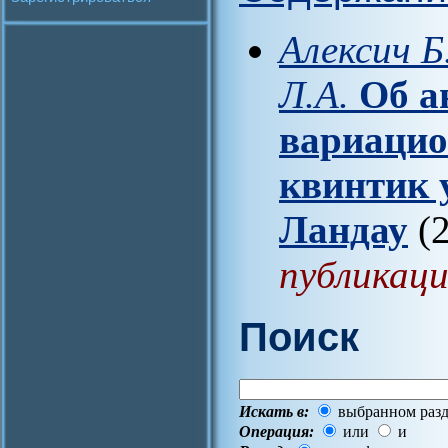
Алексич Б
Л.А.
Об а
вариацио
квинтик 
Ландау
(2
публикаци
Поиск
Искать в:
выбранном разд
Операция:
или
и