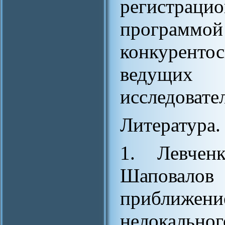
регистраци
програ
конкурент
ведущи
исследовате
Литература.
1. Левчен
Шаповалов
приближе
нелокаль