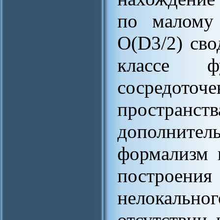
по малому
O(D3/2) сво
классе фу
сосредото
простран
дополнит
формализм 
построен
нелокаль
отсутствии 