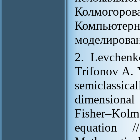
Колмогоров
Компьют
моделировани
2. Levchenk
Trifonov A. 
semiclassical
dimensional
Fisher–Kolm
equation 