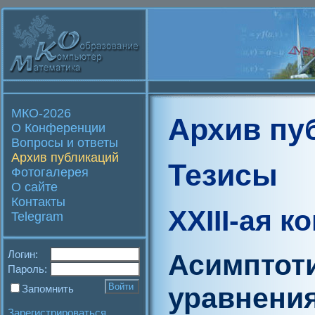
МКО-2026
Архив пу
О Конференции
Вопросы и ответы
Архив публикаций
Тезисы
Фотогалерея
О сайте
Контакты
XXIII-ая 
Telegram
Логин:
Асимптот
Пароль:
уравнени
Запомнить
Зарегистрироваться