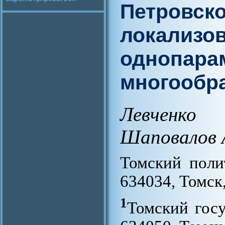
Петровско
локализо
однопара
многообр
Левченко 
Шаповалов 
Томский поли
634034, Томск
1
Томский госу