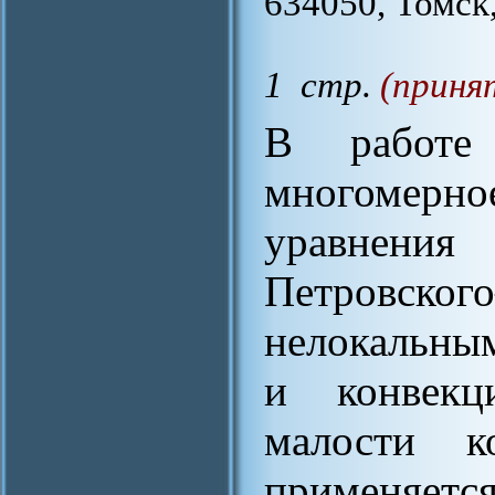
634050, Томск
1 стр.
(приня
В работе 
многомерно
уравнени
Петровск
нелокальны
и конвекц
малости к
примен