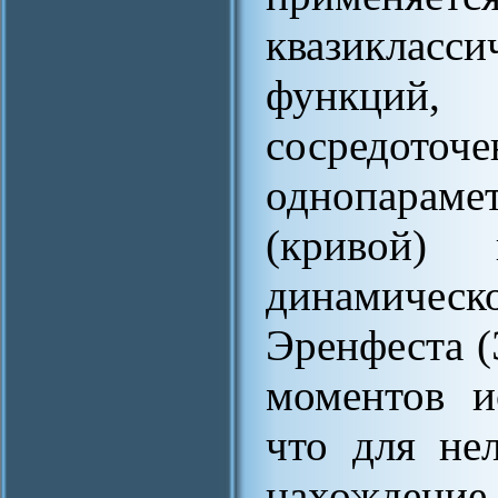
квазикласс
функций
сосредот
однопарам
(кривой) 
динамичес
Эренфеста 
моментов и
что для не
нахождение