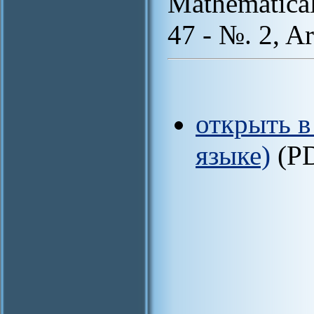
Mathematical
47 - №. 2, A
открыть в
языке)
(P