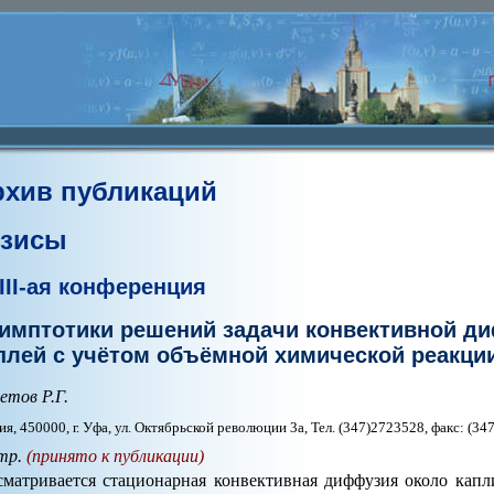
рхив публикаций
езисы
III-ая конференция
имптотики решений задачи конвективной ди
плей с учётом объёмной химической реакци
етов Р.Г.
ия, 450000, г. Уфа, ул. Октябрьской революции 3а, Тел. (347)2723528, факс: (3
тр.
(принято к публикации)
сматривается стационарная конвективная диффузия около кап