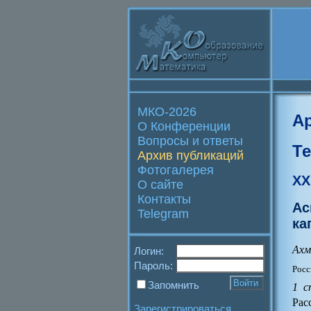
МКО-2026
А
О Конференции
Вопросы и ответы
Т
Архив публикаций
Фотогалерея
XX
О сайте
Контакты
Ас
Telegram
ка
Ахм
Логин:
Пароль:
Росс
Запомнить
1 с
Рас
Зарегистрироваться