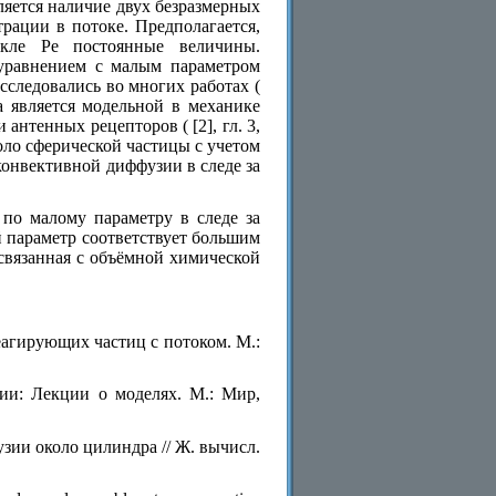
является наличие двух безразмерных
рации в потоке. Предполагается,
кле Pe постоянные величины.
 уравнением с малым параметром
следовались во многих работах (
ра является модельной в механике
антенных рецепторов ( [2], гл. 3,
коло сферической частицы с учетом
 конвективной диффузии в следе за
 по малому параметру в следе за
 параметр соответствует большим
 связанная с объёмной химической
еагирующих частиц с потоком. М.:
ии: Лекции о моделях. М.: Мир,
зии около цилиндра // Ж. вычисл.