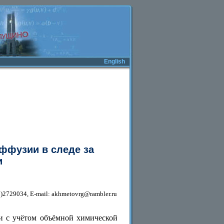
English
ффузии в следе за
и
47)2729034, E-mail: akhmetovrg@rambler.ru
ли с учётом объёмной химической