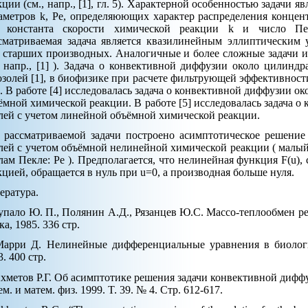
кции (см., напр., [1], гл. 5). Характерной особенностью задачи 
аметров k, Pe, определяюющих характер распределения концент
 константа скорости химической реакции k и число Пе
сматриваемая задача является квазилинейным эллиптическим
 старших производных. Аналогичные и более сложные задачи ис
, напр., [1] ). Задача о конвективной диффузии около цилинд
озолей [1], в биофизике при расчете фильтрующей эффективности 
 ). В работе [4] исследовалась задача о конвективной диффузии о
ёмной химической реакции. В работе [5] исследовалась задача о
лей с учетом линейной объёмной химической реакции.
 рассматриваемой задачи построено асимптотическое решение
лей с учетом объёмной нелинейной химической реакции ( малый
лам Пекле: Pe ). Предполагается, что нелинейная функция F(u),
кцией, обращается в нуль при u=0, а производная больше нуля.
ература.
Гупало Ю. П., Полянин А.Д., Рязанцев Ю.С. Массо-теплообмен р
ка, 1985. 336 стр.
Марри Д. Нелинейные дифференциальные уравнения в биолог
. 400 стр.
Ахметов Р.Г. Об асимптотике решения задачи конвективной диффу
м. и матем. физ. 1999. T. 39. № 4. Cтр. 612-617.