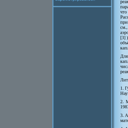
реа
пар
что
Рас
при
см.
аэр
[3]
объ
кап
Для
кап
чис
реа
Лит
1. 
Нау
2. 
1983
3. 
мате