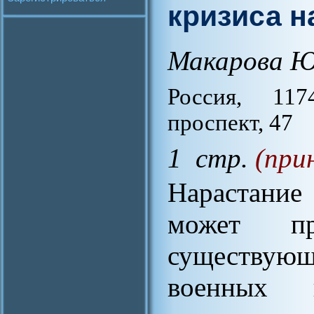
кризиса н
Макарова Ю
Россия, 11
проспект, 47
1 стр.
(при
Нарастание
может пр
существу
военных к