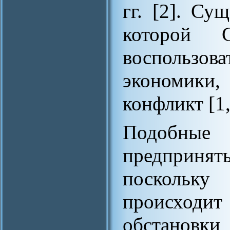
гг. [2]. Су
которой
воспользов
экономики
конфликт [1,
Подобные
предпринят
поскольк
происход
обстанов