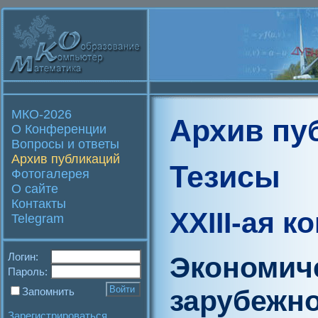
МКО-2026
Архив пу
О Конференции
Вопросы и ответы
Архив публикаций
Тезисы
Фотогалерея
О сайте
Контакты
XXIII-ая 
Telegram
Логин:
Экономич
Пароль:
зарубежно
Запомнить
Зарегистрироваться