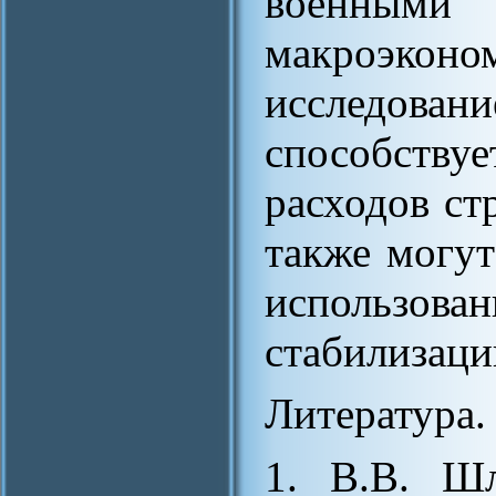
военными 
макроэконо
исследова
способству
расходов ст
также могу
использ
стабилизаци
Литература.
1. В.В. Шл