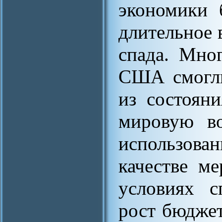
экономики 
длительное 
спада. Мно
США смогли
из состоян
мировую во
использов
качестве м
условиях с
рост бюдже