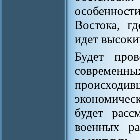
особенност
Востока, г
идет высоки
Будет пров
современн
происходив
экономичес
будет расс
военных ра