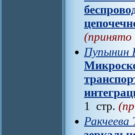
беспровод
цепочечн
(принято 
Пупынин К
Микроско
транспор
интеграц
1 стр.
(пр
Ракчеева 
зеркальн