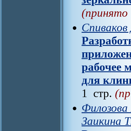
(принято 
Спиваков 
Разработ
приложен
рабочее 
для клин
1 стр.
(пр
Филозова 
Заикина Т