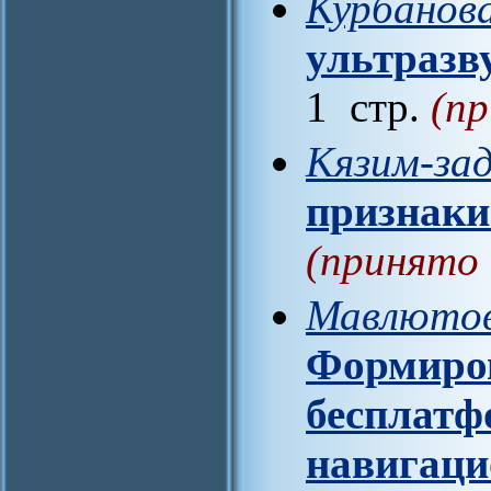
Курбанова
ультразв
1 стр.
(пр
Кязим-зад
признаки
(принято 
Мавлютов 
Формиров
бесплатф
навигаци