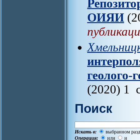
Репозито
ОИЯИ
(2
публикаци
Хмельницк
интерпол
геолого-
(2020) 1 
Поиск
Искать в:
выбранном разд
Операция:
или
и