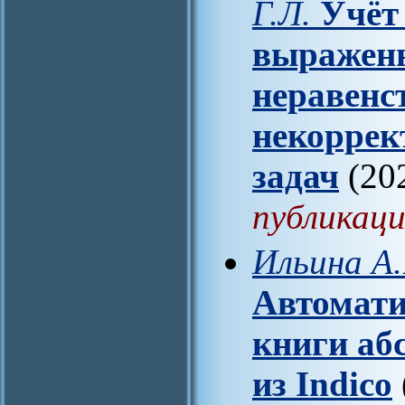
Г.Л.
Учёт
выражен
неравенс
некоррек
задач
(20
публикаци
Ильина А.
Автомати
книги аб
из Indico