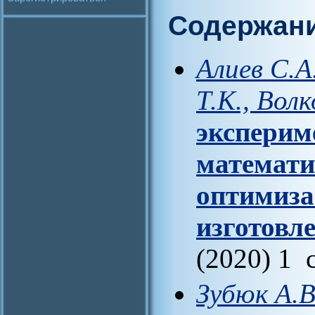
Содержан
Алиев С.А
Т.К., Волк
эксперим
математи
оптимиза
изготовл
(2020) 1 
Зубюк А.В