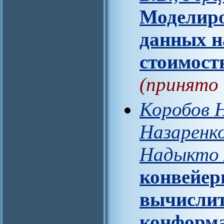
Моделиро
данных н
стоимост
(принято 
Коробов Н
Назаренко
Надыкто 
конвейер
вычислит
конформа