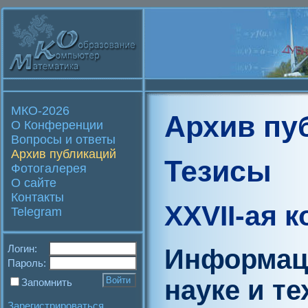
МКО-2026
Архив пу
О Конференции
Вопросы и ответы
Архив публикаций
Тезисы
Фотогалерея
О сайте
Контакты
XXVII-ая 
Telegram
Логин:
Информац
Пароль:
науке и те
Запомнить
Зарегистрироваться