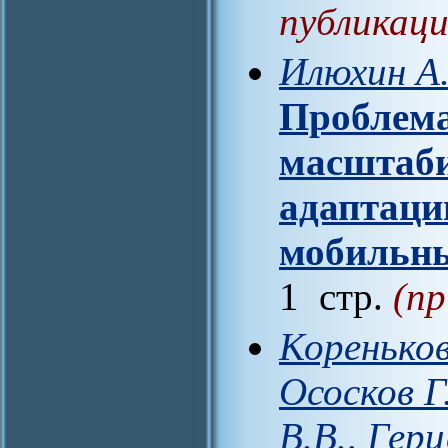
публикаци
Илюхин А.
Проблема
масштаби
адаптаци
мобильн
1 стр.
(пр
Кореньков
Ососков Г
В.В., Гер