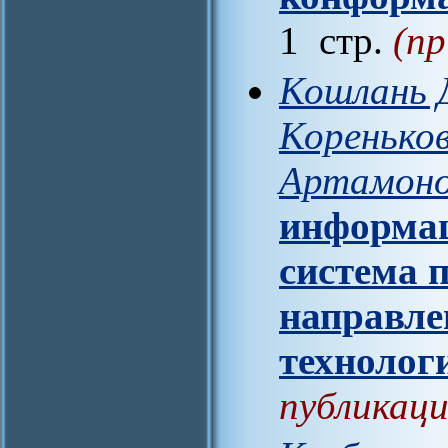
1 стр.
(пр
Кошлань Д
Кореньков
Артамоно
информац
система 
направл
технолог
публикаци