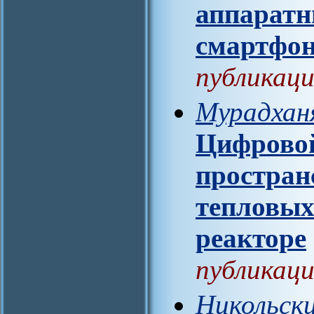
аппаратн
смартфо
публикаци
Мурадханя
Цифровой
простран
тепловых
реакторе
публикаци
Никольск