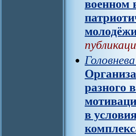
военном 
патриоти
молодёж
публикаци
Головнева
Организа
разного 
мотиваци
в услови
комплекс