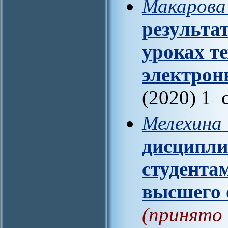
Макарова
результа
уроках т
электрон
(2020) 1 
Мелехина 
дисципли
студента
высшего 
(принято 