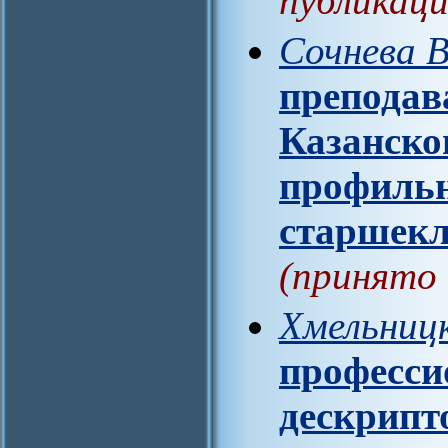
публикаци
Сочнева В
преподав
Казанско
профильн
старшекл
(принято 
Хмельницк
професси
дескрипт