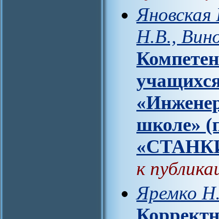
Яновская 
Н.В., Вин
Компете
учащихся
«Инженер
школе» 
«СТАНК
к публика
Яремко Н.
Корректн