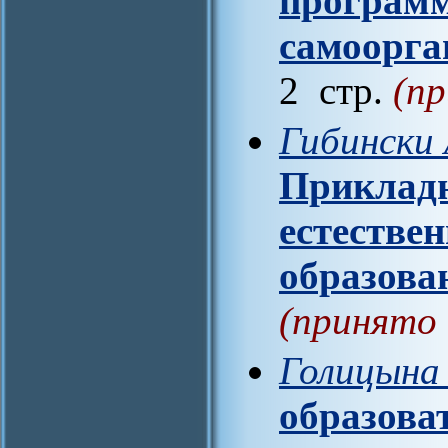
програм
самоорга
2 стр.
(пр
Гибински 
Прикладн
естестве
образова
(принято 
Голицына 
образова