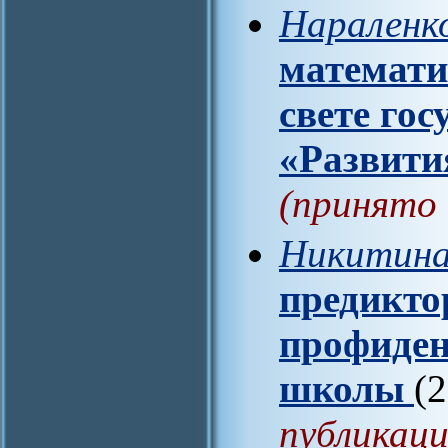
Нараленк
математи
свете го
«Развити
(принято 
Никитина
предикто
профиден
школы
(
публикаци