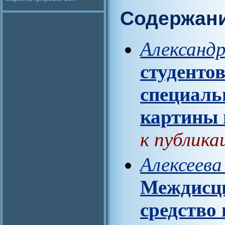
Содержан
Александр
студенто
специаль
картины
к публика
Алексеева
Междисци
средство