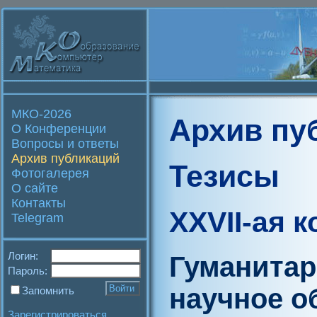
МКО-2026
Архив пу
О Конференции
Вопросы и ответы
Архив публикаций
Тезисы
Фотогалерея
О сайте
Контакты
XXVII-ая 
Telegram
Логин:
Гуманитар
Пароль:
научное о
Запомнить
Зарегистрироваться