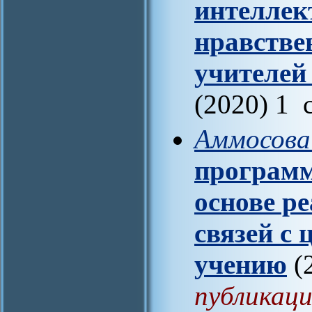
интеллек
нравстве
учителей
(2020) 1 
Аммосова
программ
основе р
связей с 
учению
(
публикаци