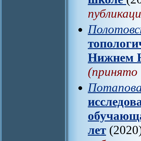
публикаци
Полотовс
топологи
Нижнем 
(принято 
Потапова
исследов
обучающа
лет
(2020)