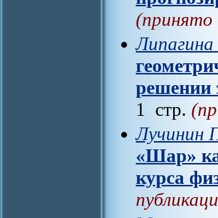
(принято 
Липагина 
геометри
решении 
1 стр.
(пр
Лучинин П
«Шар» ка
курса фи
публикаци