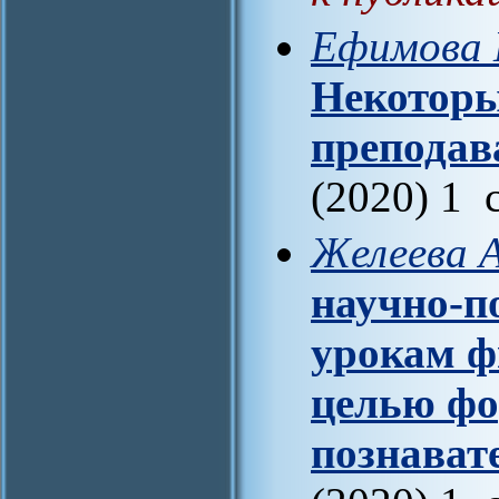
Ефимова М
Некоторы
преподав
(2020) 1 
Желеева А
научно-п
урокам ф
целью ф
познават