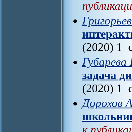
публикаци
Григорьев
интеракт
(2020) 1 
Губарева 
задача д
(2020) 1 
Дорохов А
школьни
к публика