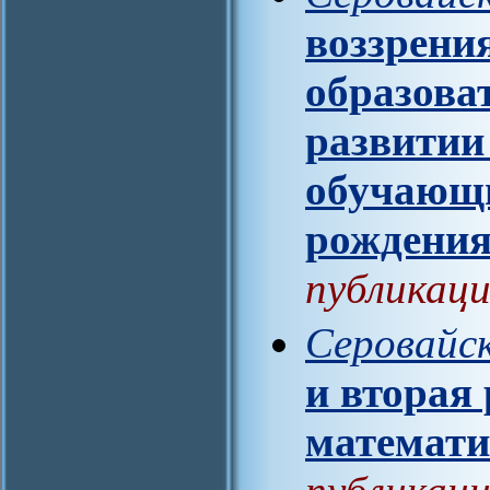
воззрени
образова
развитии
обучающи
рождени
публикаци
Серовайск
и вторая
математ