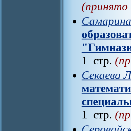
(принято 
Самарина
образова
"Гимнази
1 стр.
(пр
Секаева Л
математи
специаль
1 стр.
(пр
Серовайск