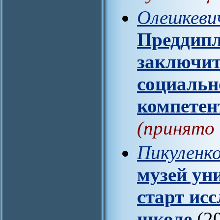
Олешкевич
Преддипл
заключит
социальн
компетен
(принято 
Пикуленк
музей ун
старт исс
школе
(2