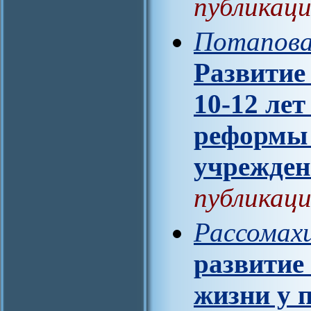
публикаци
Потапова
Развитие
10-12 лет
реформы 
учрежде
публикаци
Рассомахи
развитие
жизни у 