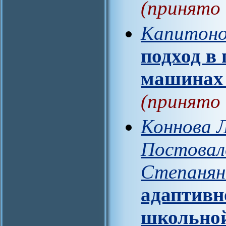
(принято 
Капитоно
подход в
машинах 
(принято 
Коннова Л
Постовало
Степанян
адаптивн
школьной