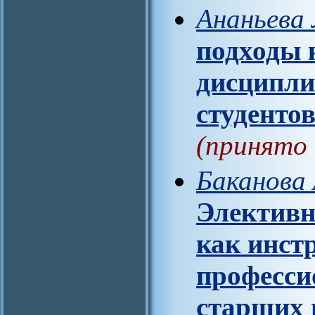
Ананьева 
подходы 
дисципли
студенто
(принято 
Баканова 
Элективн
как инст
професси
старших