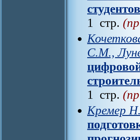
студенто
1 стр.
(пр
Кочеткова
С.М., Лун
цифровой
строител
1 стр.
(пр
Кремер Н
подготовк
прогнози