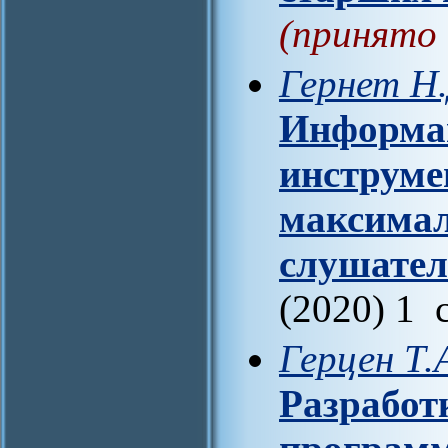
(принято 
Гернет Н.
Информац
инструме
максимал
слушател
(2020) 1 
Герцен Т.
Разработ