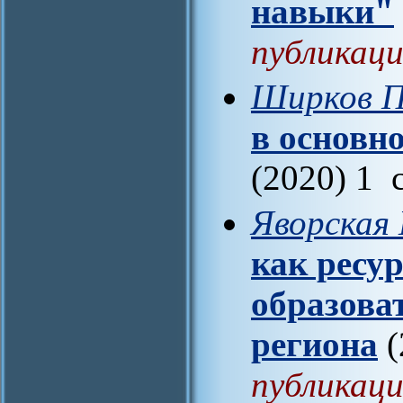
навыки"
публикаци
Ширков П
в основно
(2020) 1 
Яворская 
как ресу
образова
региона
(
публикаци