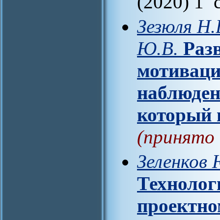
(2020) 1 
Зезюля Н.
Ю.В.
Раз
мотиваци
наблюден
который 
(принято 
Зеленков 
Технолог
проектно