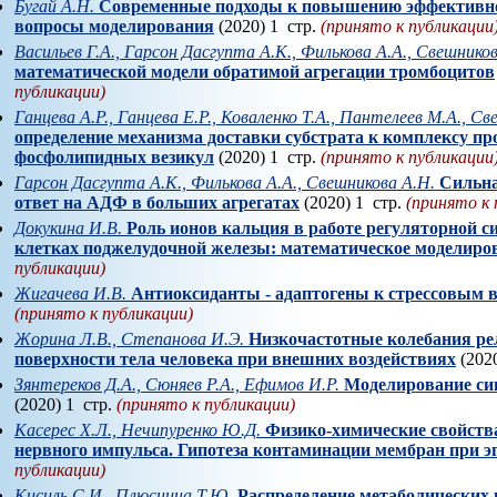
Бугай А.Н.
Современные подходы к повышению эффективнос
вопросы моделирования
(2020) 1 стр.
(принято к публикации
Васильев Г.А., Гарсон Дасгупта А.К., Филькова А.А., Свешнико
математической модели обратимой агрегации тромбоцитов
публикации)
Ганцева А.Р., Ганцева Е.Р., Коваленко Т.А., Пантелеев М.А., С
определение механизма доставки субстрата к комплексу п
фосфолипидных везикул
(2020) 1 стр.
(принято к публикации
Гарсон Дасгупта А.К., Филькова А.А., Свешникова А.Н.
Сильна
ответ на АДФ в больших агрегатах
(2020) 1 стр.
(принято к 
Докукина И.В.
Роль ионов кальция в работе регуляторной с
клетках поджелудочной железы: математическое моделиро
публикации)
Жигачева И.В.
Антиоксиданты - адаптогены к стрессовым 
(принято к публикации)
Жорина Л.В., Степанова И.Э.
Низкочастотные колебания р
поверхности тела человека при внешних воздействиях
(2020
Зянтереков Д.А., Сюняев Р.А., Ефимов И.Р.
Моделирование син
(2020) 1 стр.
(принято к публикации)
Касерес Х.Л., Нечипуренко Ю.Д.
Физико-химические свойств
нервного импульса. Гипотеза контаминации мембран при э
публикации)
Кисиль С.И., Плюснина Т.Ю.
Распределение метаболических 