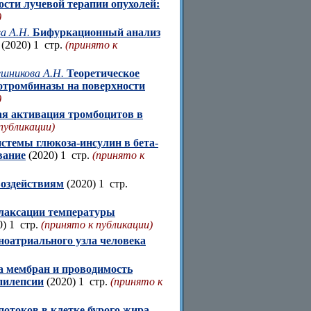
ти лучевой терапии опухолей:
)
ва А.Н.
Бифуркационный анализ
(2020) 1 стр.
(принято к
вешникова А.Н.
Теоретическое
ротромбиназы на поверхности
)
я активация тромбоцитов в
публикации)
истемы глюкоза-инсулин в бета-
вание
(2020) 1 стр.
(принято к
воздействиям
(2020) 1 стр.
елаксации температуры
) 1 стр.
(принято к публикации)
оатриального узла человека
а мембран и проводимость
пилепсии
(2020) 1 стр.
(принято к
потоков в клетке бурого жира