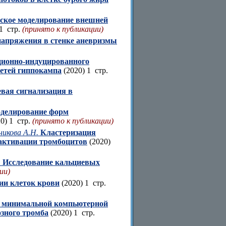
ское моделирование внешней
1 стр.
(принято к публикации)
напряжения в стенке аневризмы
ционно-индуцированного
сетей гиппокампа
(2020) 1 стр.
вая сигнализация в
оделирование форм
0) 1 стр.
(принято к публикации)
никова А.Н.
Кластеризация
активации тромбоцитов
(2020)
.
Исследование кальциевых
ии)
ии клеток крови
(2020) 1 стр.
е минимальной компьютерной
озного тромба
(2020) 1 стр.