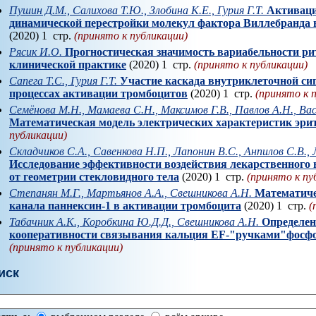
Пушин Д.М., Салихова Т.Ю., Злобина К.Е., Гурия Г.Т.
Активаци
динамической перестройки молекул фактора Виллебранда 
(2020) 1 стр.
(принято к публикации)
Рясик И.О.
Прогностическая значимость вариабельности рит
клинической практике
(2020) 1 стр.
(принято к публикации)
Сапега Т.С., Гурия Г.Т.
Участие каскада внутриклеточной си
процессах активации тромбоцитов
(2020) 1 стр.
(принято к 
Семёнова М.Н., Мамаева С.Н., Максимов Г.В., Павлов А.Н., Вас
Математическая модель электрических характеристик эри
публикации)
Складчиков С.А., Савенкова Н.П., Лапонин В.С., Анпилов С.В.
Исследование эффективности воздействия лекарственного в
от геометрии стекловидного тела
(2020) 1 стр.
(принято к пу
Степанян М.Г., Мартьянов А.А., Свешникова А.Н.
Математиче
канала паннексин-1 в активации тромбоцита
(2020) 1 стр.
(
Табачник А.К., Коробкина Ю.Д.Д., Свешникова А.Н.
Определен
кооперативности связывания кальция EF-"ручками"фосфо
(принято к публикации)
иск