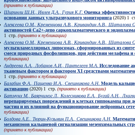
(принято к публикации)
Ширинли Ш.Н., Ивлев Д.А., Гурия К.Г.
Оценка эффективности 
основании данных ультразвукового мониторинга
(2020) 1 с
Алексеева О.М., Кременцова А.В., Кривандин А.В., Шаталова О
активностей Са2+-депо саркоплазматического и эндоплазм
1 стр.
(принято к публикации)
Алексеева О.М., Кременцова А.В., Кривандин А.В., Шаталова О
мультиламеллярных липосомах, сформированных из синтет
смеси природных фосфолипидов, при действии мелафена и 
публикации)
Андреева А.А., Лобанов А.И., Пантелеев М.А.
Исследование а
тканевым фактором и фактором XI средствами математич
1 стр.
(принято к публикации)
Балабин Ф.А., Пащенко И.А., Свешникова А.Н.
Модель кальцие
активацию
(2020) 1 стр.
(принято к публикации)
Батмунх М., Баярчимэг Л., Колесникова Е.А., Бугай А.Н., Лхагв
нерепарируемых повреждений в клетках гиппокампа при 
частиц и их влияний на функционирование нейронных сете
публикации)
Болдова А.Е., Тюрин-Кузьмин П.А., Свешникова А.Н.
Математи
механизмов кальциевой сигнализации мезенхимальных ст
(принято к публикации)