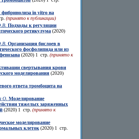
фибринолиза in vitro на
тр.
(принято к публикации)
.В.
Подходы к регуляции
атического ретикулума
(2020)
.В.
Организация бислоев в
ического фосфолипида или из
фенозана
(2020) 1 стр.
(принято к
ктивации свертывания крови
еского моделирования
(2020)
вого ответа тромбоцита на
а О.
Моделирование
действии тяжелых заряженных
й
(2020) 1 стр.
(принято к
ческое моделирование
ромальных клеток
(2020) 1 стр.