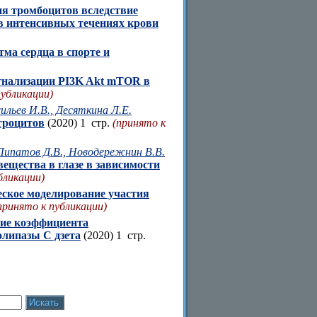
я тромбоцитов вследствие
в интенсивных течениях крови
ма сердца в спорте и
гнализации PI3K Akt mTOR в
публикации)
ильев И.В., Десяткина Л.Е.
троцитов
(2020) 1 стр.
(принято к
, Липатов Д.В., Новодережнин В.В.
ещества в глазе в зависимости
бликации)
ское моделирование участия
принято к публикации)
ие коэффициента
липазы С дзета
(2020) 1 стр.