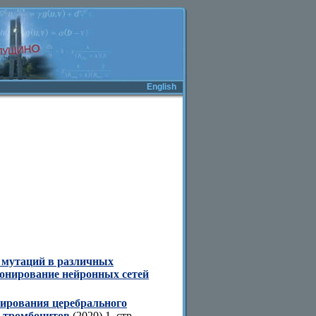
English
 мутаций в различных
онирование нейронных сетей
бирования церебрального
 тромбоцитов
(2020) 1 стр.