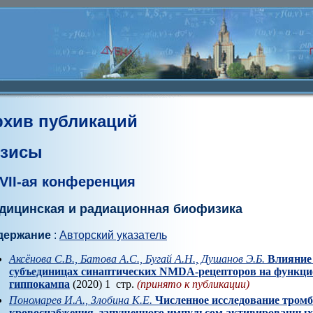
рхив публикаций
езисы
VII-ая конференция
дицинская и радиационная биофизика
держание
:
Авторский указатель
Аксёнова С.В., Батова А.С., Бугай А.Н., Душанов Э.Б.
Влияние
субъединицах синаптических NMDA-рецепторов на функци
гиппокампа
(2020) 1 стр.
(принято к публикации)
Пономарев И.А., Злобина К.Е.
Численное исследование тром
кровоснабжения, запущенного импульсом активированных