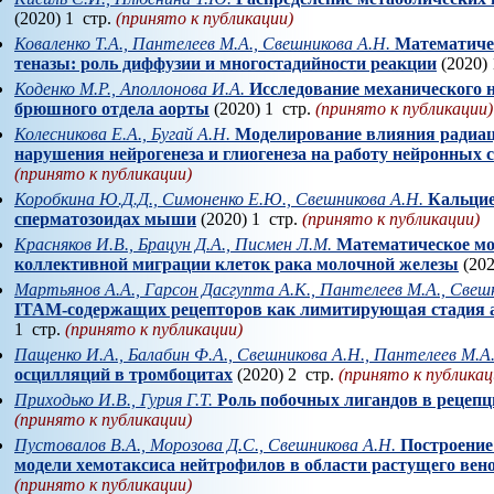
(2020) 1 стр.
(принято к публикации)
Коваленко Т.А., Пантелеев М.А., Свешникова А.Н.
Математиче
теназы: роль диффузии и многостадийности реакции
(2020) 
Коденко М.Р., Аполлонова И.А.
Исследование механического 
брюшного отдела аорты
(2020) 1 стр.
(принято к публикации)
Колесникова Е.А., Бугай А.Н.
Моделирование влияния радиа
нарушения нейрогенеза и глиогенеза на работу нейронных 
(принято к публикации)
Коробкина Ю.Д.Д., Симоненко Е.Ю., Свешникова А.Н.
Кальцие
сперматозоидах мыши
(2020) 1 стр.
(принято к публикации)
Красняков И.В., Брацун Д.А., Писмен Л.М.
Математическое м
коллективной миграции клеток рака молочной железы
(202
Мартьянов А.А., Гарсон Дасгупта А.К., Пантелеев М.А., Свеш
ITAM-содержащих рецепторов как лимитирующая стадия 
1 стр.
(принято к публикации)
Пащенко И.А., Балабин Ф.А., Свешникова А.Н., Пантелеев М.А
осцилляций в тромбоцитах
(2020) 2 стр.
(принято к публикац
Приходько И.В., Гурия Г.Т.
Роль побочных лигандов в рецепц
(принято к публикации)
Пустовалов В.А., Морозова Д.С., Свешникова А.Н.
Построени
модели хемотаксиса нейтрофилов в области растущего вен
(принято к публикации)