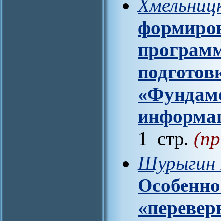
Хмельницк
формиров
программ
подготов
«Фундаме
информац
1 стр.
(пр
Шурыгин 
Особенно
«перевер