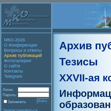
МКО-2026
Архив пу
О Конференции
Вопросы и ответы
Архив публикаций
Тезисы
Фотогалерея
О сайте
Контакты
XXVII-ая 
Telegram
Логин:
Информац
Пароль:
образова
Запомнить
Зарегистрироваться