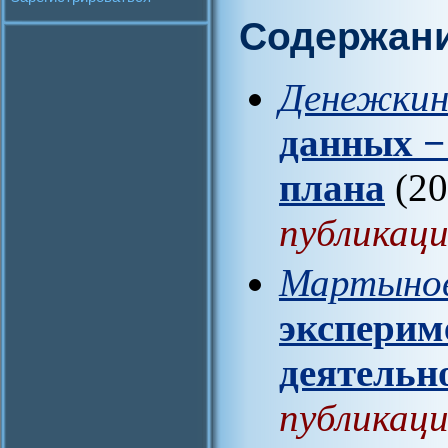
Содержан
Денежкин
данных −
плана
(20
публикаци
Мартынов
эксперим
деятельн
публикаци