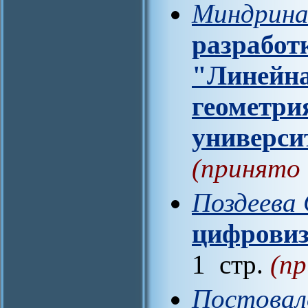
Миндрина 
разработ
"Линейна
геометри
универси
(принято 
Поздеева 
цифровиз
1 стр.
(пр
Постовало