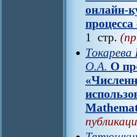
онлайн-к
процесса
1 стр.
(пр
Токарева 
О.А.
О пр
«Численн
использо
Mathemat
публикаци
Тятюшкин