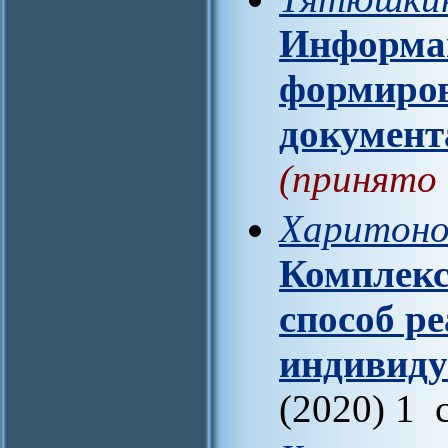
Информац
формиров
документ
(принято 
Харитонов
Комплекс
способ р
индивиду
(2020) 1 