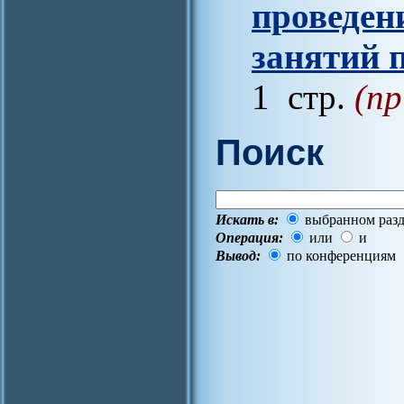
проведен
занятий п
1 стр.
(пр
Поиск
Искать в:
выбранном разд
Операция:
или
и
Вывод:
по конференциям