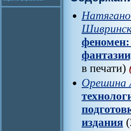
Натяганов
Шивринск
феномен:
фантазии
в печати)
Орешина 
технолог
подготов
издания
(