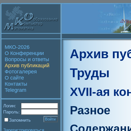
МКО-2026
Архив пу
О Конференции
Вопросы и ответы
Архив публикаций
Труды
Фотогалерея
О сайте
Контакты
XVII-ая к
Telegram
Логин:
Разное
Пароль:
Запомнить
Содержан
Зарегистрироваться