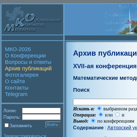
МКО-2026
Архив публикац
О Конференции
Вопросы и ответы
XVII-ая конференция
Архив публикаций
Фотогалерея
Математические метод
О сайте
Контакты
Поиск
Telegram
Искать в:
выбранном разд
Логин:
Операция:
или
и
Пароль:
Вывод:
по конференциям
Запомнить
Содержание
:
Авторский у
Зарегистрироваться